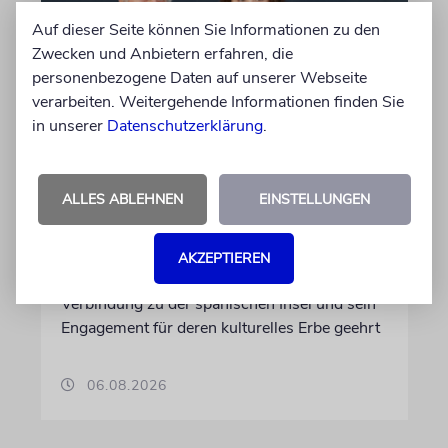
Auf dieser Seite können Sie Informationen zu den
Zwecken und Anbietern erfahren, die
personenbezogene Daten auf unserer Webseite
verarbeiten. Weitergehende Informationen finden Sie
in unserer
Datenschutzerklärung
.
PALMA
Michael Douglas ist
ALLES ABLEHNEN
EINSTELLUNGEN
Ehrenbotschafter Mallorcas
Der Hollywood-Star mit jüdischem
AKZEPTIEREN
Familienhintergrund wird für seine enge
Verbindung zu der spanischen Insel und sein
Engagement für deren kulturelles Erbe geehrt
06.08.2026