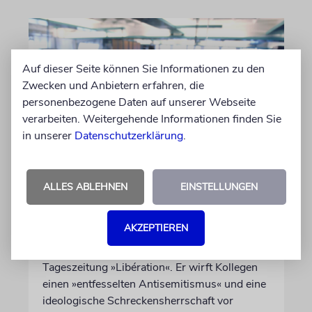
Auf dieser Seite können Sie Informationen zu den
Zwecken und Anbietern erfahren, die
personenbezogene Daten auf unserer Webseite
verarbeiten. Weitergehende Informationen finden Sie
in unserer
Datenschutzerklärung
.
FRANKREICH
Eine Abrechnung mit dem
ALLES ABLEHNEN
EINSTELLUNGEN
Judenhass der neuen Linken
AKZEPTIEREN
Nach 41 Jahren verlässt der anerkannte
Journalist Jean Quatremer die beliebte
Tageszeitung »Libération«. Er wirft Kollegen
einen »entfesselten Antisemitismus« und eine
ideologische Schreckensherrschaft vor