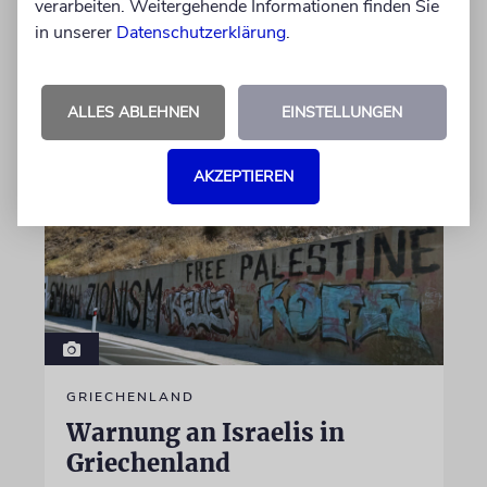
verarbeiten. Weitergehende Informationen finden Sie
Terrorfinanzierung mit ihren Spenden wusste
in unserer
oder nicht
Datenschutzerklärung
.
09.08.2026
ALLES ABLEHNEN
EINSTELLUNGEN
AKZEPTIEREN
GRIECHENLAND
Warnung an Israelis in
Griechenland