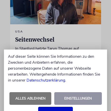
USA
Seitenwechsel
In Stanford hetzte Taryn Thomas auf
Studentenprotesten gegen Israel. Dann sah sie
Auf dieser Seite können Sie Informationen zu den
die Nova-Ausstellung – und wurde zur
Zwecken und Anbietern erfahren, die
»Verräterin«
personenbezogene Daten auf unserer Webseite
verarbeiten. Weitergehende Informationen finden Sie
in unserer
Datenschutzerklärung
.
von Daniel Zylbersztajn-Lewandowski
06.08.2026
ALLES ABLEHNEN
EINSTELLUNGEN