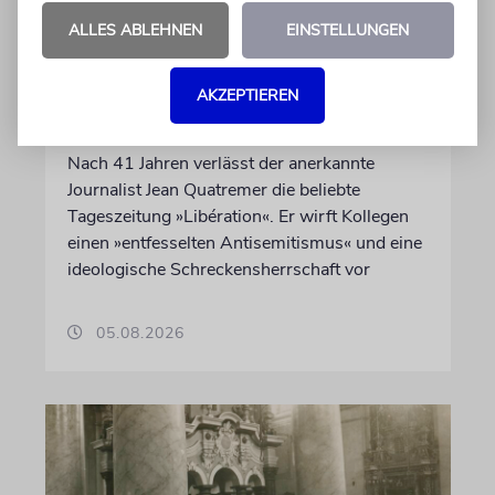
ALLES ABLEHNEN
EINSTELLUNGEN
FRANKREICH
Eine Abrechnung mit dem
AKZEPTIEREN
Judenhass der neuen Linken
Nach 41 Jahren verlässt der anerkannte
Journalist Jean Quatremer die beliebte
Tageszeitung »Libération«. Er wirft Kollegen
einen »entfesselten Antisemitismus« und eine
ideologische Schreckensherrschaft vor
05.08.2026