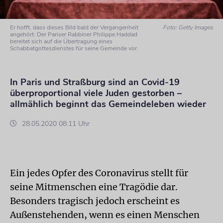
Er hofft, dass dieses Bild bald der Vergangenheit
Foto: Getty Images
angehört: Der Pariser Rabbiner Philippe Haddad
bereitet sich auf die Übertragung eines
Schabbatgottesdienstes für seine Gemeinde vor.
In Paris und Straßburg sind an Covid-19
überproportional viele Juden gestorben –
allmählich beginnt das Gemeindeleben wieder
28.05.2020 08:11 Uhr
Ein jedes Opfer des Coronavirus stellt für
seine Mitmenschen eine Tragödie dar.
Besonders tragisch jedoch erscheint es
Außenstehenden, wenn es einen Menschen