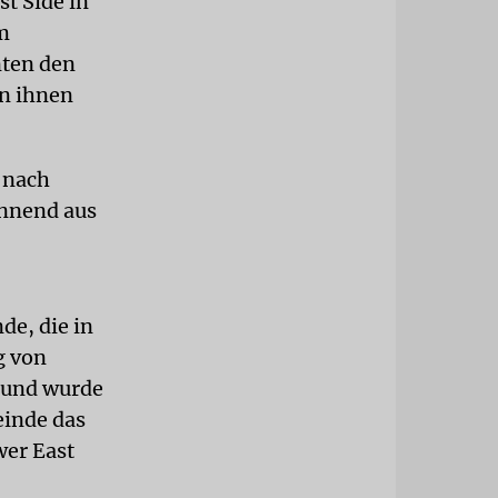
t Side in
m
ten den
on ihnen
 nach
ennend aus
e, die in
g von
 und wurde
inde das
wer East