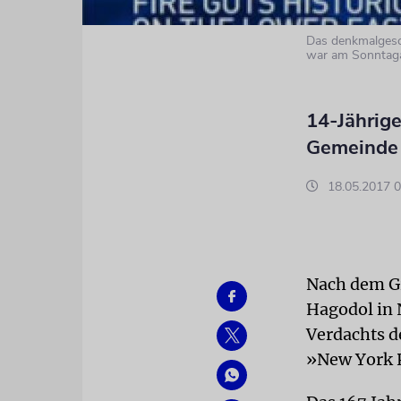
Das denkmalgesc
war am Sonntag
14-Jährige
Gemeinde 
18.05.2017 0
Nach dem G
Hagodol in 
Verdachts d
»New York 