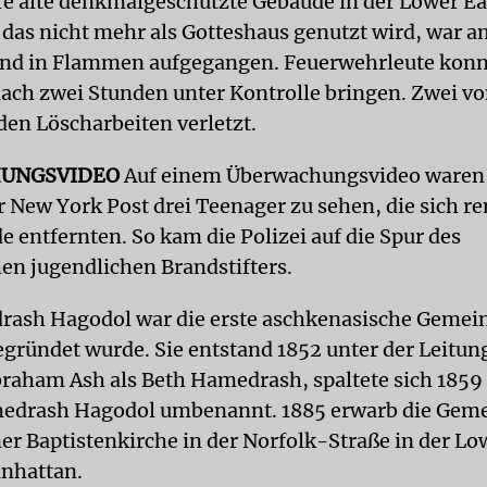
re alte denkmalgeschützte Gebäude in der Lower Eas
das nicht mehr als Gotteshaus genutzt wird, war a
nd in Flammen aufgegangen. Feuerwehrleute konn
nach zwei Stunden unter Kontrolle bringen. Zwei v
den Löscharbeiten verletzt.
UNGSVIDEO
Auf einem Überwachungsvideo waren
 New York Post drei Teenager zu sehen, die sich r
 entfernten. So kam die Polizei auf die Spur des
n jugendlichen Brandstifters.
ash Hagodol war die erste aschkenasische Gemeind
gründet wurde. Sie entstand 1852 unter der Leitun
raham Ash als Beth Hamedrash, spaltete sich 1859
medrash Hagodol umbenannt. 1885 erwarb die Geme
er Baptistenkirche in der Norfolk-Straße in der Lo
nhattan.