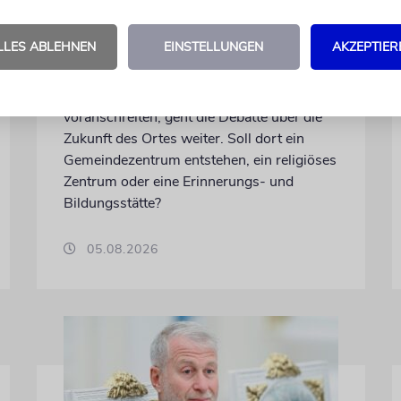
Bima der Großen Synagoge
von Vilnius endlich
LLES ABLEHNEN
EINSTELLUNGEN
AKZEPTIER
freigelegt
Während die Ausgrabungen
voranschreiten, geht die Debatte über die
Zukunft des Ortes weiter. Soll dort ein
Gemeindezentrum entstehen, ein religiöses
Zentrum oder eine Erinnerungs- und
Bildungsstätte?
05.08.2026