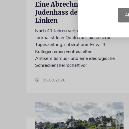
Eine Abrechnung mit dem
Judenhass der neuen
A
Linken
Nach 41 Jahren verlässt der anerkannte
Journalist Jean Quatremer die beliebte
Tageszeitung »Libération«. Er wirft
Kollegen einen »entfesselten
Antisemitismus« und eine ideologische
Schreckensherrschaft vor
05.08.2026