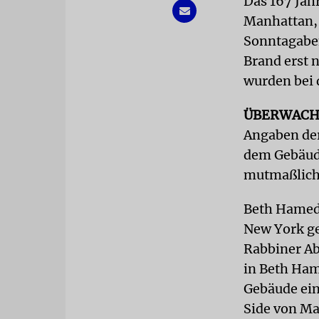
Das 167 Jah
Manhattan, 
Sonntagabe
Brand erst 
wurden bei 
ÜBERWACH
Angaben der
dem Gebäude
mutmaßliche
Beth Hamedr
New York ge
Rabbiner Ab
in Beth Ha
Gebäude ein
Side von Ma