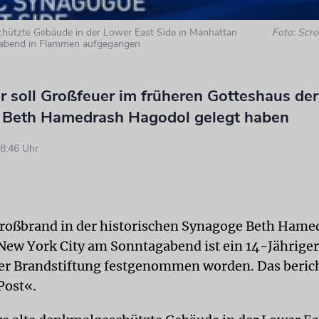
hützte Gebäude in der Lower East Side in Manhattan
Foto: Scr
abend in Flammen aufgegangen
r soll Großfeuer im früheren Gotteshaus der
Beth Hamedrash Hagodol gelegt haben
8:46 Uhr
roßbrand in der historischen Synagoge Beth Hame
New York City am Sonntagabend ist ein 14-Jährige
er Brandstiftung festgenommen worden. Das berich
Post«.