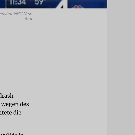
eenshot NBC New
York
drash
r wegen des
tete die