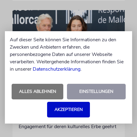
Auf dieser Seite können Sie Informationen zu den
Zwecken und Anbietern erfahren, die
personenbezogene Daten auf unserer Webseite
verarbeiten. Weitergehende Informationen finden Sie
in unserer
Datenschutzerklärung
.
PALMA
Michael Douglas ist
ALLES ABLEHNEN
EINSTELLUNGEN
Ehrenbotschafter Mallorcas
Der Hollywood-Star mit jüdischem
AKZEPTIEREN
Familienhintergrund wird für seine enge
Verbindung zu der spanischen Insel und sein
Engagement für deren kulturelles Erbe geehrt