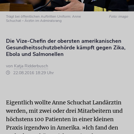
Trägt bei öffentlichen Auftritten Uniform: Anne
Foto: imago
Schuchat – Ärztin im Admiralsrang
Die Vize-Chefin der obersten amerikanischen
Gesundheitsschutzbehörde kämpft gegen Zika,
Ebola und Salmonellen
von
Katja Ridderbusch
22.08.2016 18:29 Uhr
Eigentlich wollte Anne Schuchat Landärztin
werden, mit zwei oder drei Mitarbeitern und
höchstens 100 Patienten in einer kleinen
Praxis irgendwo in Amerika. »Ich fand den