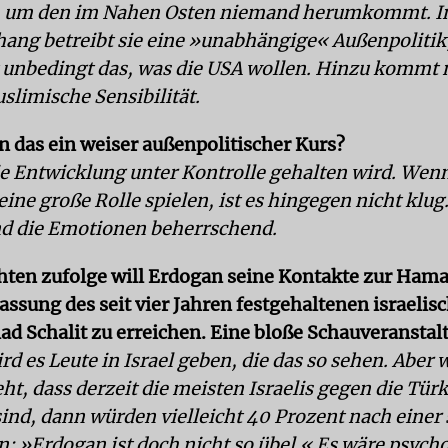
n, um den im Nahen Osten niemand herumkommt. I
g betreibt sie eine »unabhängige« Außenpolitik,
ht unbedingt das, was die USA wollen. Hinzu kommt 
slimische Sensibilität.
nn das ein weiser außenpolitischer Kurs?
die Entwicklung unter Kontrolle gehalten wird. Wen
ine große Rolle spielen, ist es hingegen nicht klug
d die Emotionen beherrschend.
hten zufolge will Erdogan seine Kontakte zur Hama
assung des seit vier Jahren festgehaltenen israelis
lad Schalit zu erreichen. Eine bloße Schauveranstal
rd es Leute in Israel geben, die das so sehen. Abe
t, dass derzeit die meisten Israelis gegen die Türk
 sind, dann würden vielleicht 40 Prozent nach einer
n: »Erdogan ist doch nicht so übel.« Es wäre psych