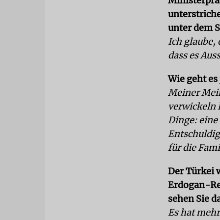
Ministerprä
unterstrich
unter dem S
Ich glaube, 
dass es Aus
Wie geht es 
Meiner Mein
verwickeln l
Dinge: eine
Entschuldig
für die Fami
Der Türkei 
Erdogan-Re
sehen Sie d
Es hat mehr 