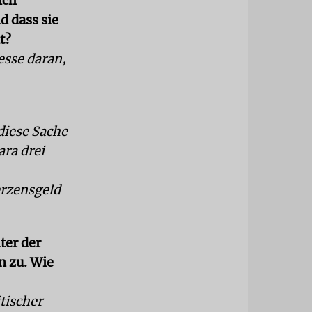
ich
d dass sie
t?
resse daran,
diese Sache
ara drei
erzensgeld
ter der
 zu. Wie
itischer