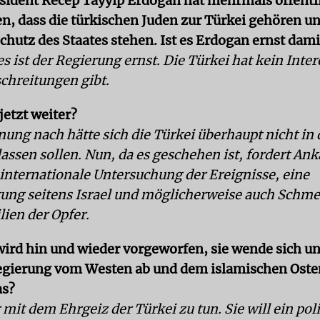
sident Recep Tayyip Erdogan hat mehrmals öffentl
en, dass die türkischen Juden zur Türkei gehören un
chutz des Staates stehen. Ist es Erdogan ernst dami
es ist der Regierung ernst. Die Türkei hat kein Inte
schreitungen gibt.
jetzt weiter?
ung nach hätte sich die Türkei überhaupt nicht in 
assen sollen. Nun, da es geschehen ist, fordert Ank
 internationale Untersuchung der Ereignisse, eine
ung seitens Israel und möglicherweise auch Schm
lien der Opfer.
wird hin und wieder vorgeworfen, sie wende sich un
gierung vom Westen ab und dem islamischen Osten
as?
mit dem Ehrgeiz der Türkei zu tun. Sie will ein pol