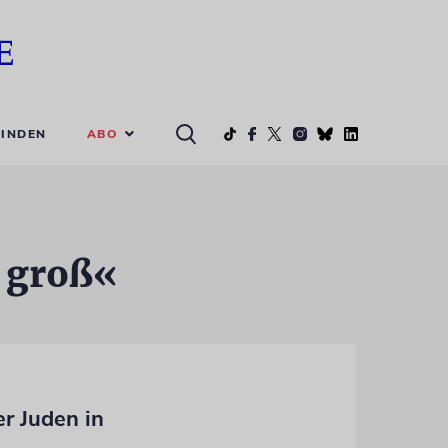
ABO
INDEN
t groß«
r Juden in