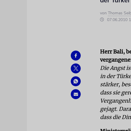
der Türkei
von
Thomas Seib
07.06.2010 1
Herr Bali, b
vergangene
Die Angst i
in der Türke
stärker, be
dass sie ger
Vergangenhe
gejagt. Dar
dass die Di