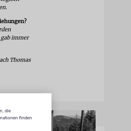
en.
eziehungen?
erden
s gab immer
prach Thomas
n, die
mationen finden