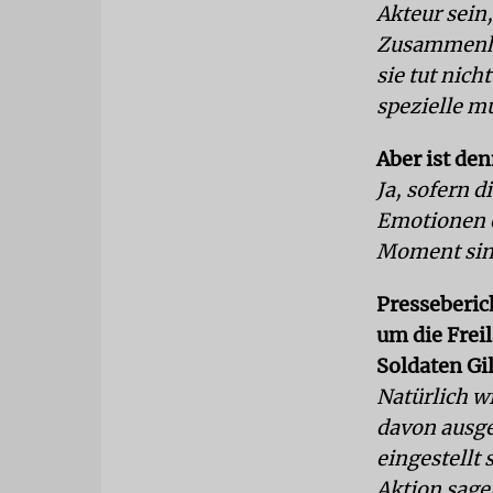
Akteur sei
Zusammenhan
sie tut nic
spezielle mu
Aber ist de
Ja, sofern 
Emotionen e
Moment sin
Presseberic
um die Freil
Soldaten Gi
Natürlich wi
davon ausgeh
eingestellt
Aktion sage