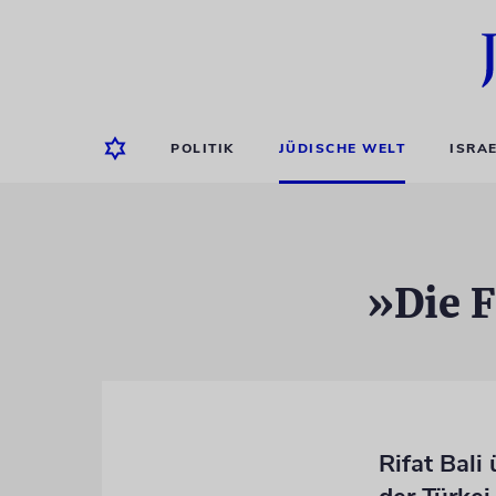
POLITIK
JÜDISCHE WELT
ISRA
»Die F
Rifat Bali