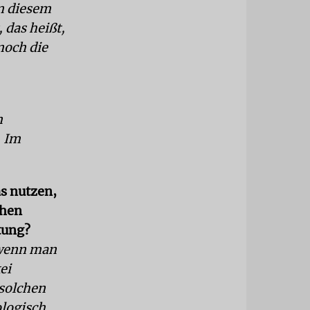
n diesem
 das heißt,
noch die
n
. Im
s nutzen,
chen
tung?
r wenn man
ei
 solchen
ologisch