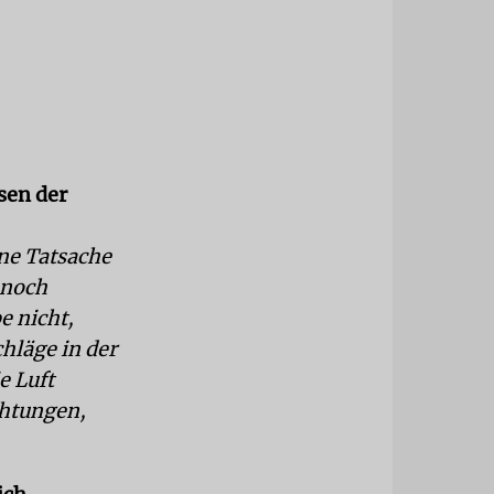
sen der
ine Tatsache
 noch
e nicht,
chläge in der
e Luft
chtungen,