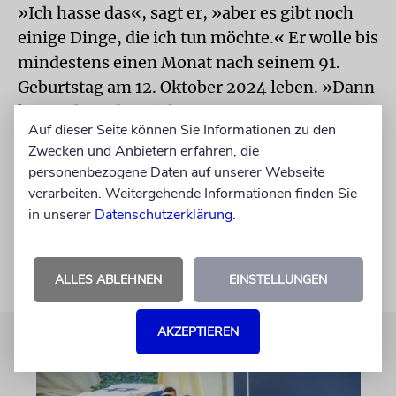
»Ich hasse das«, sagt er, »aber es gibt noch
einige Dinge, die ich tun möchte.« Er wolle bis
mindestens einen Monat nach seinem 91.
Geburtstag am 12. Oktober 2024 leben. »Dann
kann ich an der nächsten
Auf dieser Seite können Sie Informationen zu den
Präsidentschaftswahl teilnehmen.«
Zwecken und Anbietern erfahren, die
Außerdem sei für einen spät berufenen
personenbezogene Daten auf unserer Webseite
Rabbiner 91, also siebenmal 13, ein schönes
verarbeiten. Weitergehende Informationen finden Sie
Alter.
in unserer
Datenschutzerklärung
.
ALLES ABLEHNEN
EINSTELLUNGEN
AKZEPTIEREN