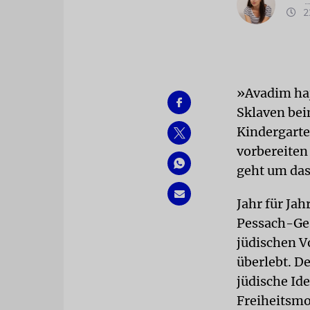
22
»Avadim haj
Sklaven bei
Kindergarten
vorbereiten 
geht um das
Jahr für Ja
Pessach-Ges
jüdischen V
überlebt. D
jüdische Ide
Freiheitsmo