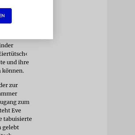
ährige. Zu
hne
EN
genauso ein
Kinder
Eiertütsch‹
te und ihre
n können.
der zur
khammer
 Zugang zum
teht Eve
e tabuisierte
 gelebt