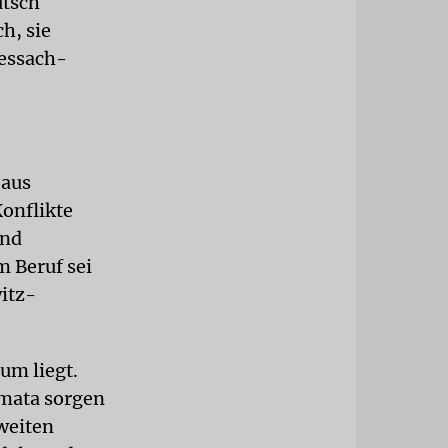
ütsch
h, sie
Pessach-
 aus
Konflikte
und
m Beruf sei
itz-
um liegt.
umata sorgen
weiten