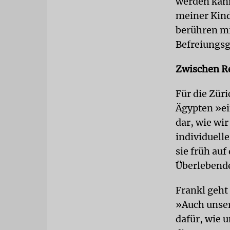
werden kann
meiner Kind
berühren mi
Befreiungs
Zwischen Re
Für die Zür
Ägypten »ei
dar, wie wi
individuell
sie früh au
Überlebende
Frankl geht
»Auch unser
dafür, wie 