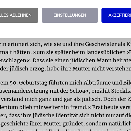
ir einige wirre Jahrzehnte«, erzählt die heute 61-J
man über die Schoa als historische Tragödie und o
LLES ABLEHNEN
EINSTELLUNGEN
AKZEPTIER
n Bezug gesprochen. Und so sei auch der Schabbat 
gewesen wie Pessach oder Chanukka.
in erinnert sich, wie sie und ihre Geschwister als 
emalt hätten, »um sie später beim landesüblichen ›
erschlagen«. Dass sie einen jüdischen Mann heirate
der jüdisch erzog, habe ihre Mutter nicht verstehe
m 50. Geburtstag führten mich Albträume und Bil
Auseinandersetzung mit der Schoa«, erzählt Stoc
h verstand mich ganz und gar als jüdisch. Doch der
dentum blieb mir weiterhin fremd.« Erst heute vers
 dass ihre jüdische Identität sich nicht nur auf di
geschichte ihrer Mutter gründet, sondern natürlich