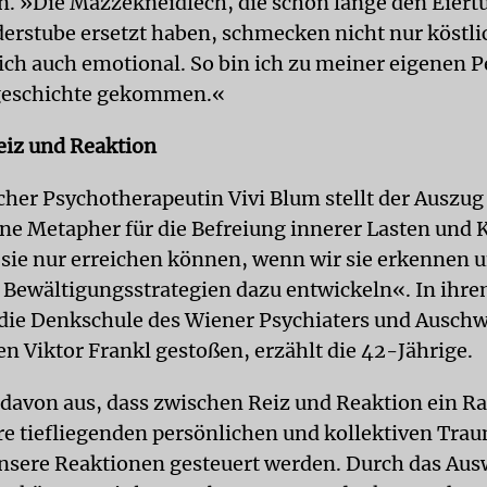
. »Die Mazzekneidlech, die schon lange den Eiert
erstube ersetzt haben, schmecken nicht nur köstlic
ch auch emotional. So bin ich zu meiner eigenen 
geschichte gekommen.«
iz und Reaktion
icher Psychotherapeutin Vivi Blum stellt der Auszug
ne Metapher für die Befreiung innerer Lasten und 
r sie nur erreichen können, wenn wir sie erkennen 
e Bewältigungsstrategien dazu entwickeln«. In ihre
f die Denkschule des Wiener Psychiaters und Auschw
n Viktor Frankl gestoßen, erzählt die 42-Jährige.
 davon aus, dass zwischen Reiz und Reaktion ein Ra
e tiefliegenden persönlichen und kollektiven Tra
unsere Reaktionen gesteuert werden. Durch das Aus