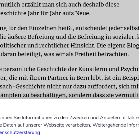
rmutlich erzählt man sich auch deshalb diese
eschichte Jahr für Jahr aufs Neue.
g für den Einzelnen heißt, entscheidet jeder selbst.
ie äußere Befreiung und die Befreiung in sozialer, k
politischer und rechtlicher Hinsicht. Die eigene Biog
aran beteiligt, was wir als Freiheit betrachten.
e persönliche Geschichte der Künstlerin und Psychi
 die mit ihrem Partner in Bern lebt, ist ein Beispi
ssach-Geschichte nicht nur dazu auffordert, sich mi
ämpfen zu beschäftigen, sondern dass sie vermutl
en kann, die eigene Identität zu finden.
können Sie Informationen zu den Zwecken und Anbietern erfahre
en im zwinglianischen Zürich der 60er-Jahre, als
Daten auf unserer Webseite verarbeiten. Weitergehende Infor
ich jüdischen Mutter mit israelischem Pass und ei
enschutzerklärung
.
 feiernden Atheisten, dauerte das, was man Ident