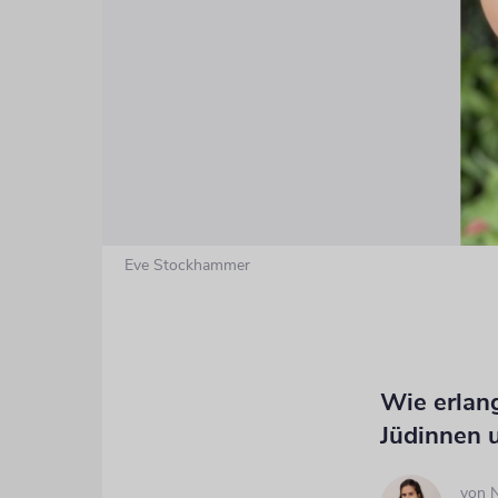
Eve Stockhammer
Wie erlan
Jüdinnen 
von
N