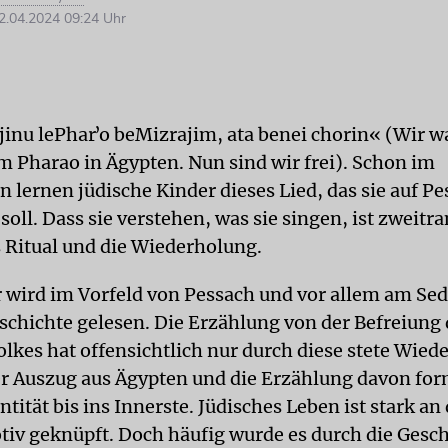
.04.2024 09:24 Uhr
inu lePharʼo beMizrajim, ata benei chorin« (Wir w
m Pharao in Ägypten. Nun sind wir frei). Schon im
 lernen jüdische Kinder dieses Lied, das sie auf P
soll. Dass sie verstehen, was sie singen, ist zweitr
 Ritual und die Wiederholung.
hr wird im Vorfeld von Pessach und vor allem am Se
chichte gelesen. Die Erzählung von der Befreiung 
olkes hat offensichtlich nur durch diese stete Wie
er Auszug aus Ägypten und die Erzählung davon for
ntität bis ins Innerste. Jüdisches Leben ist stark an
tiv geknüpft. Doch häufig wurde es durch die Gesc