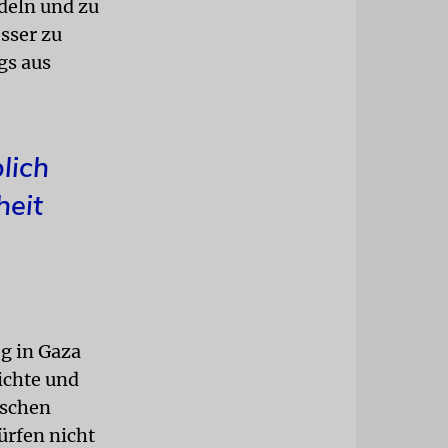
deln und zu
sser zu
gs aus
lich
heit
eg in Gaza
ichte und
ischen
dürfen nicht