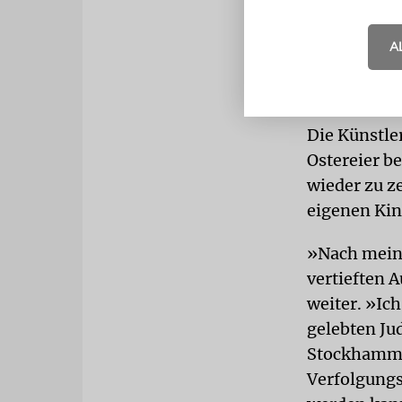
nennt, bei m
Hause habe 
A
persönliche
Fremdwort 
Die Künstler
Ostereier b
wieder zu z
eigenen Kin
»Nach meine
vertieften 
weiter. »Ic
gelebten Ju
Stockhammer,
Verfolgungs