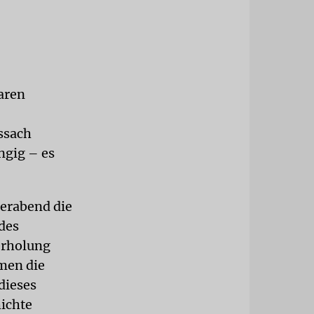
aren
essach
angig – es
derabend die
des
derholung
men die
 dieses
hichte