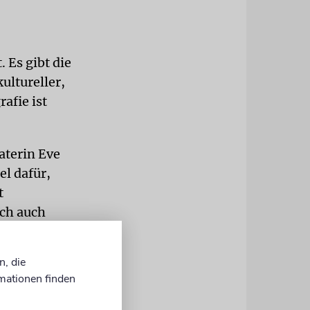
 Es gibt die
ultureller,
rafie ist
aterin Eve
el dafür,
t
ich auch
n, die
 Tochter
mationen finden
nem
itätsfindung