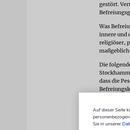
gestört. Ve
Befreiungsg
Was Befreiun
innere und d
religiöser, 
maßgeblich d
Die folgend
Stockhammer,
dass die Pe
Befreiungsk
dazu beitrag
Auf dieser Seite 
»Aufgewachs
personenbezogene 
einer heiml
Sie in unserer
Dat
Weihnachten