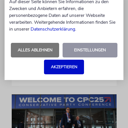
Auf dieser Seite können Sie Informationen zu den
Zwecken und Anbietern erfahren, die
USA
personenbezogene Daten auf unserer Webseite
verarbeiten. Weitergehende Informationen finden Sie
Seitenwechsel
in unserer
Datenschutzerklärung
.
In Stanford hetzte Taryn Thomas auf
Studentenprotesten gegen Israel. Dann sah sie
die Nova-Ausstellung – und wurde zur
ALLES ABLEHNEN
EINSTELLUNGEN
»Verräterin«
AKZEPTIEREN
von Daniel Zylbersztajn-Lewandowski
06.08.2026