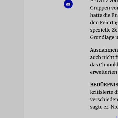
Provinz von
Gruppen von
hatte die E
den Feierta
spezielle Ze
Grundlage u
Ausnahmen 
auch nicht 
das Chanukk
erweiterten
BEDÜRFNI
kritisierte 
verschieden
sagte er. N