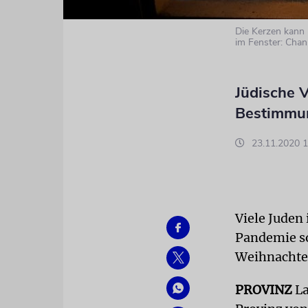
Die Kerzen kann 
im Fenster: Cha
Jüdische 
Bestimmun
23.11.2020 1
Viele Juden
Pandemie s
Weihnachten
PROVINZ
La