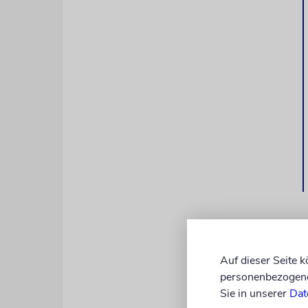
Rabbiner Re
Jewish Affa
Auf dieser Seite 
erwarten, d
personenbezogene 
werden, gle
Sie in unserer
Dat
werden.«