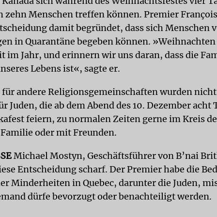
 Kanada sich während des Weihnachtsfestes vier Ta
 zehn Menschen treffen können. Premier François
ntscheidung damit begründet, dass sich Menschen 
gen in Quarantäne begeben können. »Weihnachten i
it im Jahr, und erinnern wir uns daran, dass die Fam
nseres Lebens ist«, sagte er.
für andere Religionsgemeinschaften wurden nich
für Juden, die ab dem Abend des 10. Dezember acht 
afest feiern, zu normalen Zeiten gerne im Kreis de
 Familie oder mit Freunden.
SSE
Michael Mostyn, Geschäftsführer von B’nai Bri
diese Entscheidung scharf. Der Premier habe die Be
er Minderheiten in Quebec, darunter die Juden, mi
iemand dürfe bevorzugt oder benachteiligt werden.