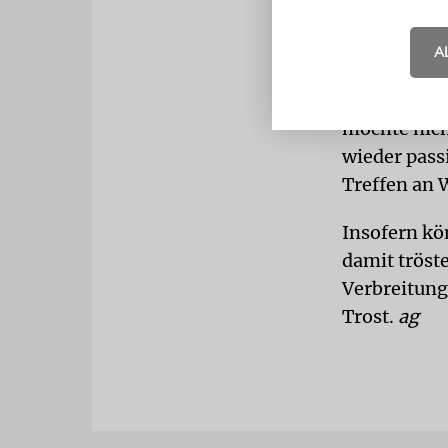
BEFÜRCHT
A
vom
Templ
Beerdigunge
möchte nich
wieder passi
Treffen an 
Insofern kö
damit tröste
Verbreitung
Trost.
ag