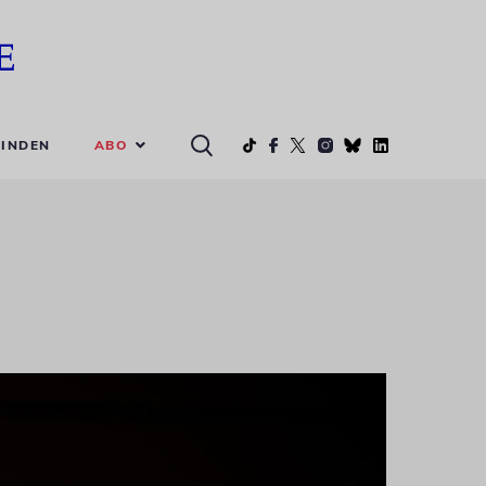
ABO
INDEN