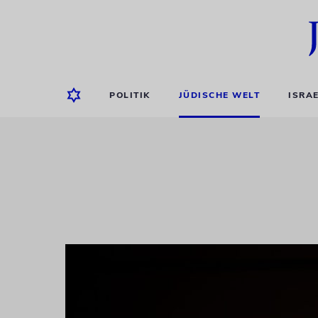
POLITIK
JÜDISCHE WELT
ISRA