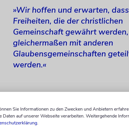
»Wir hoffen und erwarten, dass
Freiheiten, die der christlichen
Gemeinschaft gewährt werden,
gleichermaßen mit anderen
Glaubensgemeinschaften geteil
werden.«
uben Poupko, Co-Vorsitzender des Centre for Israe
irs Quebec, schloss sich dem an und erklärte: »Wir 
können Sie Informationen zu den Zwecken und Anbietern erfahre
ass die Freiheiten, die der christlichen Gemeinscha
Daten auf unserer Webseite verarbeiten. Weitergehende Infor
ichermaßen mit anderen Glaubensgemeinschaften g
enschutzerklärung
.