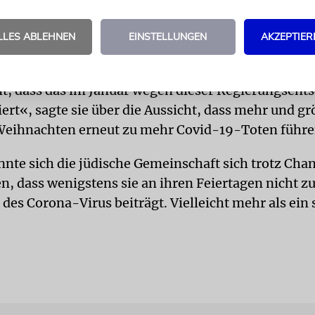
UNGEN
Lakonischer äußerte sich Rabbinerin Lisa 
LLES ABLEHNEN
EINSTELLUNGEN
AKZEPTIER
e Emanu-El-Beth Sholom
. »Ich habe leider eine M
n während der ersten Welle dieser Pandemie geseh
t, dass das im Januar wegen dieser Regierungsent
ert«, sagte sie über die Aussicht, dass mehr und g
Weihnachten erneut zu mehr Covid-19-Toten führe
nnte sich die jüdische Gemeinschaft sich trotz Ch
n, dass wenigstens sie an ihren Feiertagen nicht z
 des Corona-Virus beiträgt. Vielleicht mehr als ein