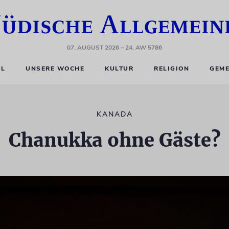
07. AUGUST 2026
– 24. AW 5786
EL
UNSERE WOCHE
KULTUR
RELIGION
GEME
KANADA
Chanukka ohne Gäste?