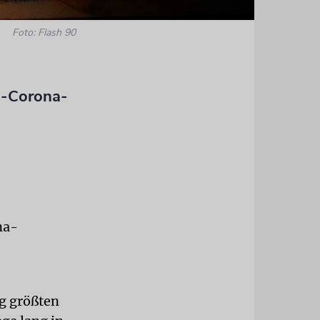
Foto: Flash 90
i-Corona-
na-
g größten