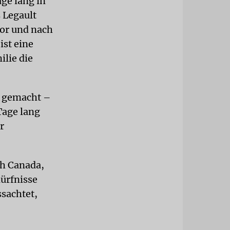
ge lang in
 Legault
vor und nach
st eine
ilie die
t gemacht –
Tage lang
r
th Canada,
dürfnisse
ssachtet,