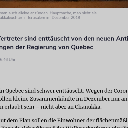
man auch alleine anzünden. Hauptsache, man sieht sie
nukkaleuchter in Jerusalem im Dezember 2019
Vertreter sind enttäuscht von den neuen Ant
gen der Regierung von Quebec
6:46 Uhr
 in Quebec sind schwer enttäuscht: Wegen der Coro
ollen kleine Zusammenkünfte im Dezember nur an
 erlaubt sein – nicht aber an Chanukka.
ut dem Plan sollen die Einwohner der flächenmäßi