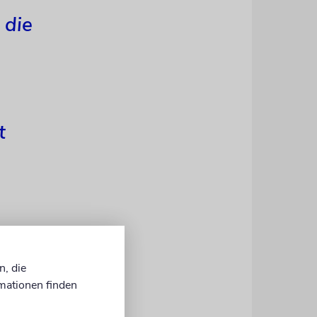
 die
t
l and
hoffen und
n, die
ft gewährt
mationen finden
eteilt