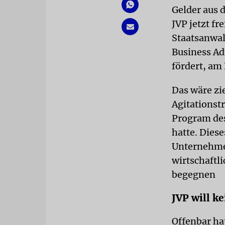
Gelder aus 
JVP jetzt fr
Staatsanwal
Business Ad
fördert, am
Das wäre zi
Agitationst
Program des
hatte. Dies
Unternehme
wirtschaftl
begegnen
JVP will k
Offenbar ha