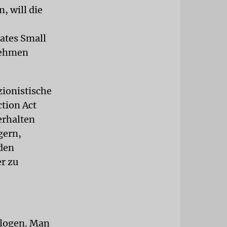
, will die
tates Small
rnehmen
zionistische
tion Act
erhalten
gern,
den
r zu
elogen. Man