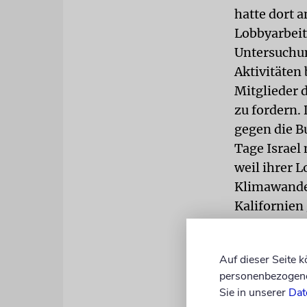
hatte dort 
Lobbyarbeit 
Untersuchung
Aktivitäten 
Mitglieder 
zu fordern.
gegen die B
Tage Israel
weil ihrer 
Klimawandel
Kalifornien 
Berichten z
Falschangab
Auf dieser Seite 
personenbezogene 
gemacht hät
Sie in unserer
Dat
man sich so 