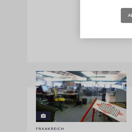
Verurteilun
gekommen wä
A
1.016.451 D
für jede ei
FRANKREICH