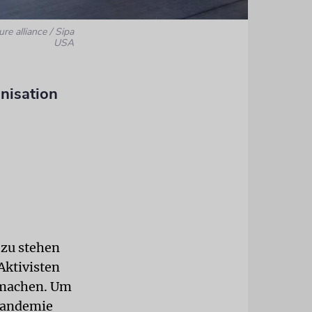
ure alliance / Sipa
USA
nisation
 zu stehen
Aktivisten
n machen. Um
Pandemie