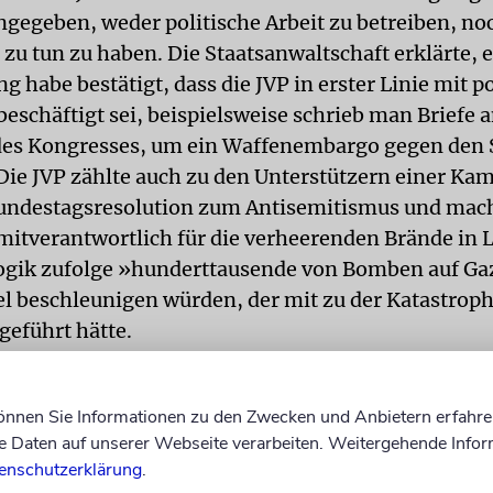
angegeben, weder politische Arbeit zu betreiben, no
zu tun zu haben. Die Staatsanwaltschaft erklärte, 
 habe bestätigt, dass die JVP in erster Linie mit p
beschäftigt sei, beispielsweise schrieb man Briefe a
des Kongresses, um ein Waffenembargo gegen den S
 Die JVP zählte auch zu den Unterstützern einer K
undestagsresolution zum Antisemitismus und mach
 mitverantwortlich für die verheerenden Brände in 
Logik zufolge »hunderttausende von Bomben auf Ga
 beschleunigen würden, der mit zu der Katastroph
geführt hätte.
ufolge behauptet die JVP, dass man die ihnen unters
en in den Anträgen für das Darlehen nur versehent
können Sie Informationen zu den Zwecken und Anbietern erfahre
Daten auf unserer Webseite verarbeiten. Weitergehende Infor
te. Die Bereitschaft zur Zahlung des Doppelten de
enschutzerklärung
.
erschlichen hatte, erklärt sich aus der Tatsache, da