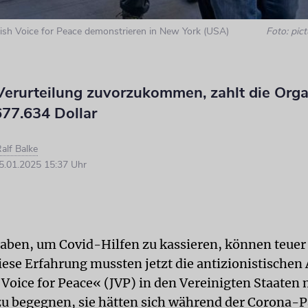
sh Voice for Peace demonstrieren in New York (USA)
Foto: pict
Verurteilung zuvorzukommen, zahlt die Orga
 677.634 Dollar
alf Balke
.01.2025 15:37 Uhr
aben, um Covid-Hilfen zu kassieren, können teuer
se Erfahrung mussten jetzt die antizionistischen 
 Voice for Peace« (JVP) in den Vereinigten Staate
u begegnen, sie hätten sich während der Corona-