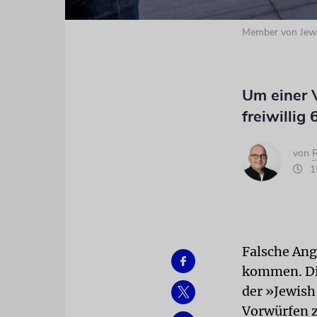
Member von Jewi
Um einer 
freiwillig
von
R
15
Falsche Ang
kommen. Die
der »Jewish
Vorwürfen z