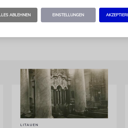
g wegen Betrugs den Israelfeinden noch teurer zu 
re, und zwar laut Staatsanwaltschaft die satte 
LLES ABLEHNEN
EINSTELLUNGEN
AKZEPTIER
ollar plus dem Staat entgangenen Zinsen sowie weit
nzelne Falschbehauptung in den Anträgen.
LITAUEN