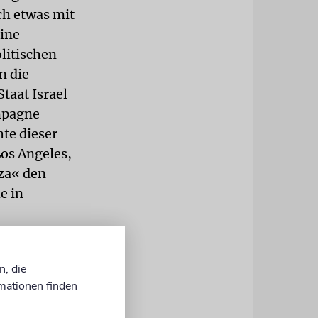
ch etwas mit
eine
olitischen
n die
taat Israel
ampagne
te dieser
Los Angeles,
za« den
e in
tellten
lich
n, die
mationen finden
ssen, was
ss eine