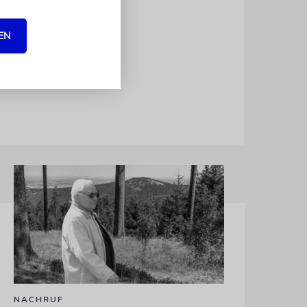
stehen
Summe von
EN
ere Strafen
NACHRUF