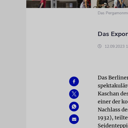
Das Pergamonmus
Das Expon
12.09.2023 1
Das Berline
spektakulär
Kaschan des
einer der k
Nachlass de
1932), teilt
Seidenteppi