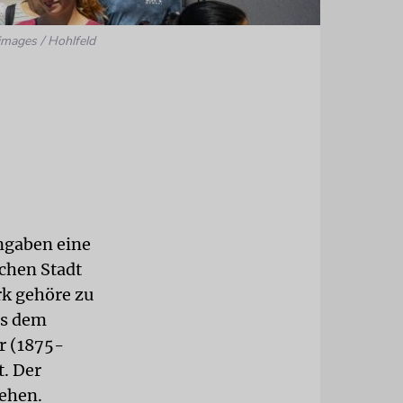
images / Hohlfeld
ngaben eine
schen Stadt
rk gehöre zu
us dem
r (1875-
t. Der
sehen.