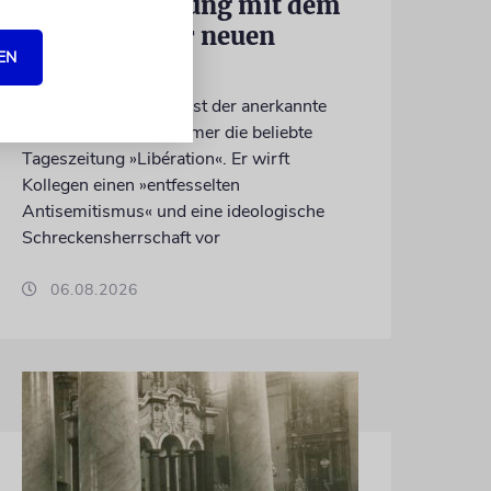
Eine Abrechnung mit dem
Judenhass der neuen
EN
Linken
Nach 41 Jahren verlässt der anerkannte
Journalist Jean Quatremer die beliebte
Tageszeitung »Libération«. Er wirft
Kollegen einen »entfesselten
Antisemitismus« und eine ideologische
Schreckensherrschaft vor
06.08.2026