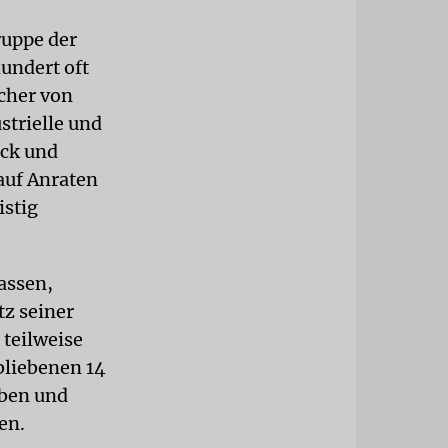
uppe der
hundert oft
cher von
strielle und
ück und
auf Anraten
istig
assen,
tz seiner
 teilweise
bliebenen 14
eben und
en.