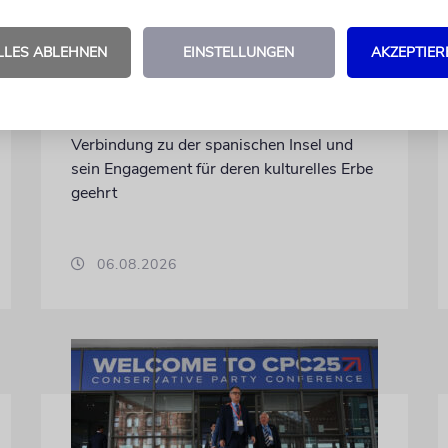
Michael Douglas ist
Ehrenbotschafter
LLES ABLEHNEN
EINSTELLUNGEN
AKZEPTIER
Mallorcas
Der Hollywood-Star mit jüdischem
Familienhintergrund wird für seine enge
Verbindung zu der spanischen Insel und
sein Engagement für deren kulturelles Erbe
geehrt
06.08.2026