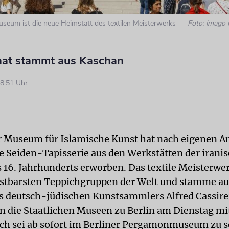
eum ist die neue Heimstatt des textilen Meisterwerks
Foto: imago 
at stammt aus Kaschan
8:51 Uhr
r Museum für Islamische Kunst hat nach eigenen A
e Seiden-Tapisserie aus den Werkstätten der irani
 16. Jahrhunderts erworben. Das textile Meisterwe
ostbarsten Teppichgruppen der Welt und stamme a
s deutsch-jüdischen Kunstsammlers Alfred Cassire
en die Staatlichen Museen zu Berlin am Dienstag mi
ch sei ab sofort im Berliner Pergamonmuseum zu 