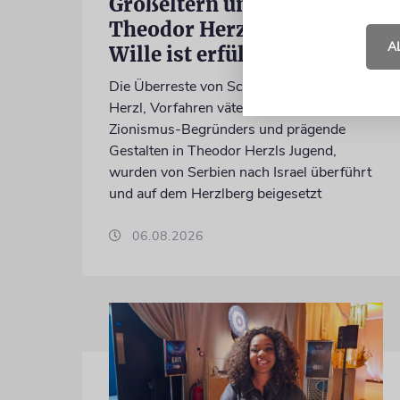
Großeltern umgebettet:
Theodor Herzls letzter
A
Wille ist erfüllt
Die Überreste von Schimon und Rikva
Herzl, Vorfahren väterlicherseits des
Zionismus-Begründers und prägende
Gestalten in Theodor Herzls Jugend,
wurden von Serbien nach Israel überführt
und auf dem Herzlberg beigesetzt
06.08.2026