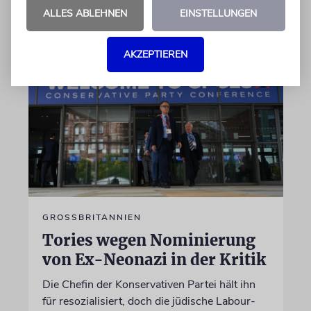
von Daniel Zylbersztajn-Lewandowski
ALLES ABLEHNEN
EINSTELLUNGEN
06.08.2026
AKZEPTIEREN
GROSSBRITANNIEN
Tories wegen Nominierung
von Ex-Neonazi in der Kritik
Die Chefin der Konservativen Partei hält ihn
für resozialisiert, doch die jüdische Labour-