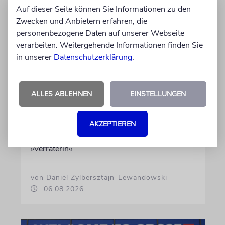
Auf dieser Seite können Sie Informationen zu den
Zwecken und Anbietern erfahren, die
personenbezogene Daten auf unserer Webseite
verarbeiten. Weitergehende Informationen finden Sie
in unserer
Datenschutzerklärung
.
USA
Seitenwechsel
ALLES ABLEHNEN
EINSTELLUNGEN
In Stanford hetzte Taryn Thomas auf
AKZEPTIEREN
Studentenprotesten gegen Israel. Dann sah sie
die Nova-Ausstellung – und wurde zur
»Verräterin«
von Daniel Zylbersztajn-Lewandowski
06.08.2026