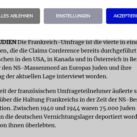
 verlangte Rüdiger Mahlo, Repräsentant der Claim
and und ebenfalls Mitglied der Taskforce. Immer w
LLES ABLEHNEN
EINSTELLUNGEN
AKZEPTIER
 den Holocaust gehe anscheinend einher mit anw
mus, sagte Mahlo der »Jüdischen Allgemeinen«.
UDIEN
Die Frankreich-Umfrage ist die vierte in ein
en, die die Claims Conference bereits durchgeführt
hen in den USA, in Kanada und in Österreich in Be
r den NS-Massenmord an Europas Juden und ihre
g der aktuellen Lage interviewt worden.
it der französischen Umfrageteilnehmer äußerte s
 über die Haltung Frankreichs in der Zeit der NS-B
tion. Zwischen 1940 und 1944 waren 75.000 Juden
in die deutschen Vernichtungslager deportiert wor
on ihnen überlebten.