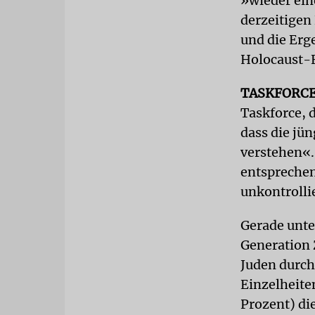
»wieder ein
derzeitigen
und die Erg
Holocaust-
TASKFORC
Taskforce, d
dass die jü
verstehen«.
entsprechen
unkontrolli
Gerade unte
Generation 
Juden durch
Einzelheite
Prozent) di