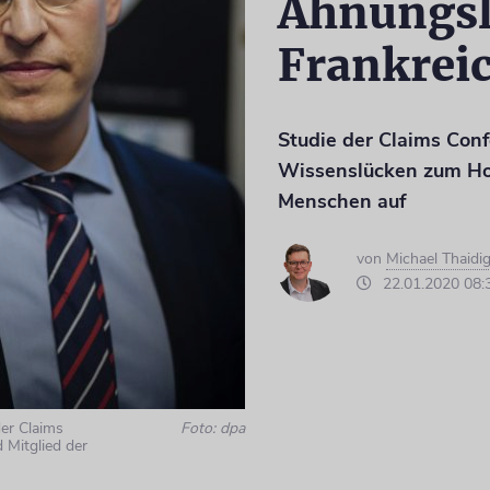
Ahnungsl
Frankrei
Studie der Claims Conf
Wissenslücken zum Hol
Menschen auf
von
Michael Thaid
22.01.2020 08:
er Claims
Foto: dpa
 Mitglied der