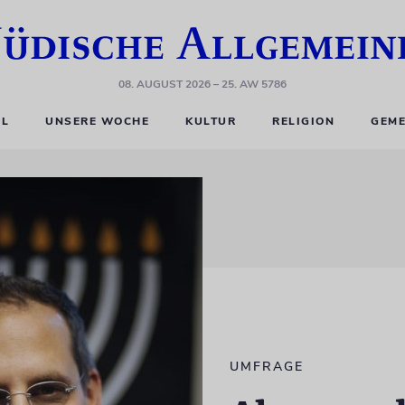
08. AUGUST 2026
– 25. AW 5786
EL
UNSERE WOCHE
KULTUR
RELIGION
GEME
UMFRAGE