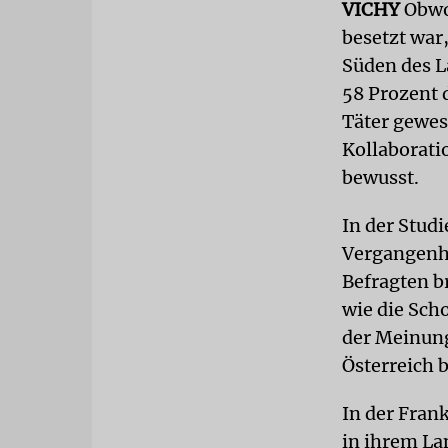
VICHY
Obwoh
besetzt war
Süden des L
58 Prozent 
Täter gewes
Kollaborati
bewusst.
In der Studi
Vergangenhe
Befragten b
wie die Sch
der Meinung
Österreich b
In der Fran
in ihrem La