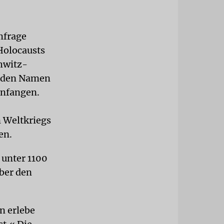
mfrage
Holocausts
hwitz-
t den Namen
anfangen.
 Weltkriegs
en.
 unter 1100
ber den
n erlebe