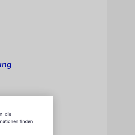
ung
n, die
st-
mationen finden
n zu