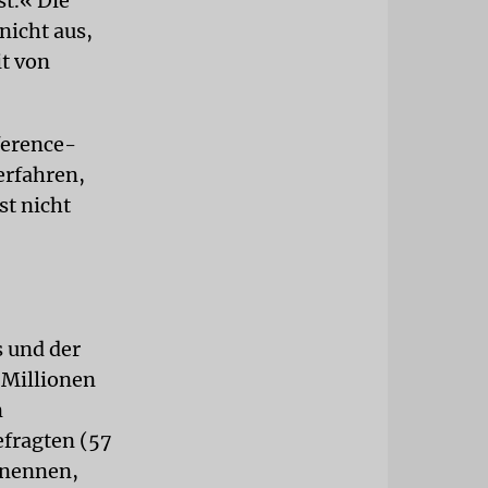
t.« Die
nicht aus,
it von
ference-
erfahren,
st nicht
s und der
 Millionen
n
efragten (57
enennen,