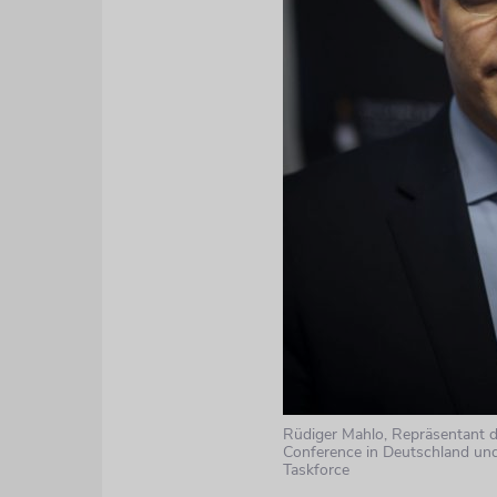
Rüdiger Mahlo, Repräsentant d
Conference in Deutschland und
Taskforce