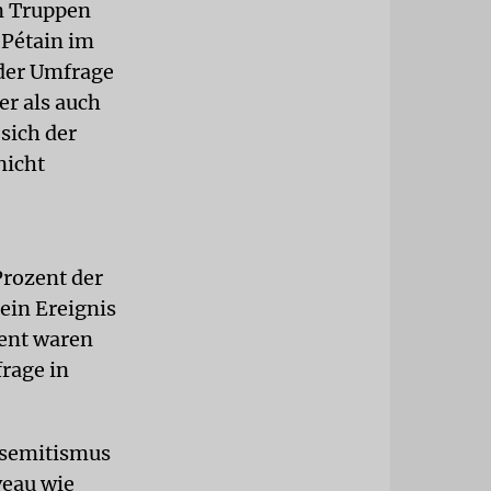
n Truppen
 Pétain im
 der Umfrage
er als auch
sich der
nicht
Prozent der
ein Ereignis
zent waren
rage in
isemitismus
veau wie