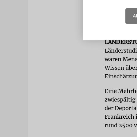
erreichen«,
in Deutschl
A
Wissen über
Antisemitis
LÄNDERST
Länderstudi
waren Mensc
Wissen übe
Einschätzun
Eine Mehrhe
zwiespältig
der Deporta
Frankreich 
rund 2500 v