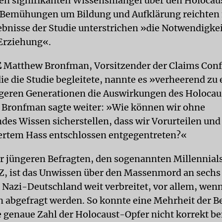
en signifikanten Wissensmangel über den Holocaus
 Bemühungen um Bildung und Aufklärung reichten 
ebnisse der Studie unterstrichen »die Notwendigke
Erziehung«.
E
Matthew Bronfman, Vorsitzender der Claims Con
ie die Studie begleitete, nannte es »verheerend zu 
ngeren Generationen die Auswirkungen des Holocau
 Bronfman sagte weiter: »Wie können wir ohne
des Wissen sicherstellen, dass wir Vorurteilen und
ertem Hass entschlossen entgegentreten?«
r jüngeren Befragten, den sogenannten Millennial
Z, ist das Unwissen über den Massenmord an sechs
 Nazi-Deutschland weit verbreitet, vor allem, wen
n abgefragt werden. So konnte eine Mehrheit der B
e genaue Zahl der Holocaust-Opfer nicht korrekt b