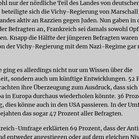
l nur der nördliche Teil des Landes von deutsche
, beteiligte sich die Vichy-Regierung von Marschall
andes aktiv an Razzien gegen Juden. Nun gaben in
der Befragten an, Frankreich sei damals sowohl Opf
en. Knapp die Hälfte der jüngeren Befragten waren 
on der Vichy-Regierung mit dem Nazi-Regime gar 
e ging es allerdings nicht nur um Wissen über die
it, sondern auch um künftige Entwicklungen. 52 
rachten ihre Überzeugung zum Ausdruck, dass sich 
oa in Europa durchaus wiederholen könnte. 36 Pro
, dies könne auch in den USA passieren. In der Umf
ejahten das sogar 47 Prozent aller Befragten.
kreich-Umfrage erklärten 69 Prozent, dass der Ant
nd entweder angestiegen oder auf dem gleichen Ni