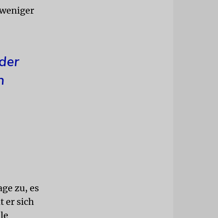
 weniger
der
h
ge zu, es
 er sich
le