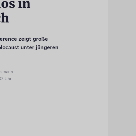
os in
ch
erence zeigt große
ocaust unter jüngeren
igsmann
37 Uhr