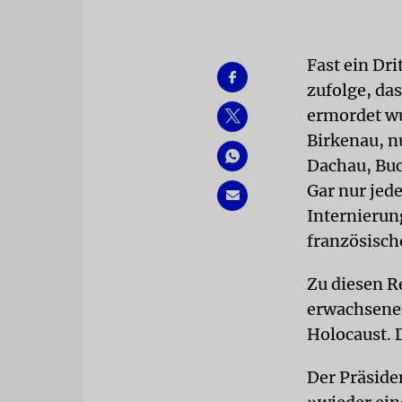
Fast ein Dr
zufolge, da
ermordet wu
Birkenau, n
Dachau, Buc
Gar nur jed
Internierun
französisch
Zu diesen R
erwachsene
Holocaust. 
Der Präside