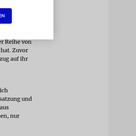
s Conference
eniger
EN
achsenden
er Reihe von
 hat. Zuvor
zug auf ihr
ich
esatzung und
 aus
den, nur