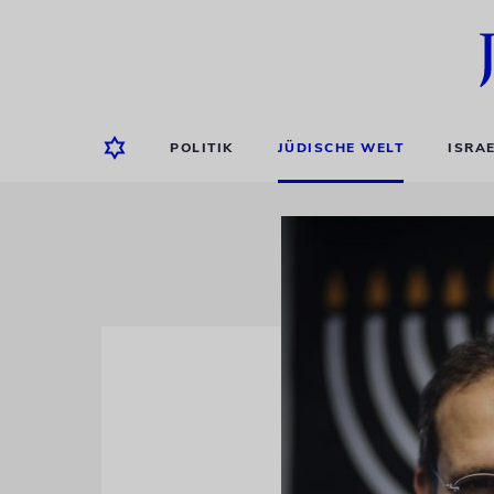
POLITIK
JÜDISCHE WELT
ISRA