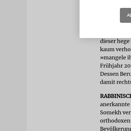
offiziell pol
A
Vor etwa dr
erstmals ve
der Präside
dieser hege
kaum verhoh
»mangele ih
Frühjahr 20
Dessen Beru
damit rechts
RABBINISC
anerkannte 
Somekh vera
orthodoxen 
Bevölkerung