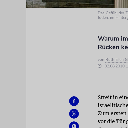
Das Gefühl der Zu
Juden: im Hinte
Warum imm
Rücken ke
von
Ruth Ellen G
02.08.2010 1
Streit in e
israelitisc
Zum ersten 
vor die Tür 