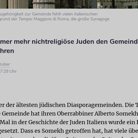
gehörigkeit zur Gemeinde fehlt vielen italienischen
rgrund der Tempio Maggiore di Roma, die große Synagoge
er mehr nichtreligiöse Juden den Gemein
hren
ruber
7:29 Uhr
iner der ältesten jüdischen Diasporagemeinden. Die 
he Gemeinde hat ihren Oberrabbiner Alberto Somekh
Mal in der Geschichte der Juden Italiens wurde ein
gesetzt. Dass es Somekh getroffen hat, hat viele üb