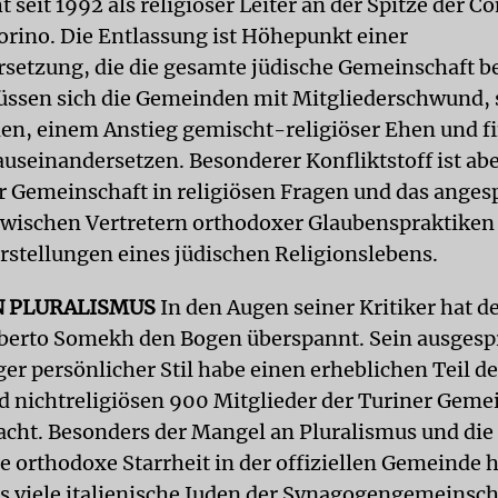
t seit 1992 als religiöser Leiter an der Spitze der 
Torino. Die Entlassung ist Höhepunkt einer
setzung, die die gesamte jüdische Gemeinschaft be
ssen sich die Gemeinden mit Mitgliederschwund,
en, einem Anstieg gemischt-religiöser Ehen und f
useinandersetzen. Besonderer Konfliktstoff ist aber
r Gemeinschaft in religiösen Fragen und das ange
zwischen Vertretern orthodoxer Glaubenspraktiken
orstellungen eines jüdischen Religionslebens.
 PLURALISMUS
In den Augen seiner Kritiker hat d
berto Somekh den Bogen überspannt. Sein ausges
ger persönlicher Stil habe einen erheblichen Teil de
 nichtreligiösen 900 Mitglieder der Turiner Geme
acht. Besonders der Mangel an Pluralismus und die
orthodoxe Starrheit in der offiziellen Gemeinde 
ss viele italienische Juden der Synagogengemeinsch