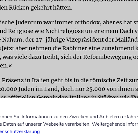
den Rücken gekehrt hätten.
nische Judentum war immer orthodox, aber es hat st
und Religiöse wie Nichtreligiöse unter einem Dach v
e Nahum, der 27-jährige Vizepräsident der Mailänd
Jetzt aber nehmen die Rabbiner eine zunehmend k
, was viele dazu treibt, sich der Reformbewegung 
ßen.«
 Präsenz in Italien geht bis in die römische Zeit zu
30.000 Juden im Land, doch nur 25.000 von ihnen 
er offiziellen Gemeinden Italiens in Städten wie Tu
 Rom – und die Zahl geht von Jahr zu Jahr zurück.
 in Rom, mit rund 12.ooo Gemeindemitgliedern, u
können Sie Informationen zu den Zwecken und Anbietern erfahre
.000 Mitgliedern. Zusammengeschlossen sind die 2
Daten auf unserer Webseite verarbeiten. Weitergehende Infor
enschutzerklärung
.
n der Unione delle Comunitá Ebraiche Italiane (UCE