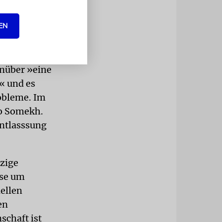
EN
chaft
chuldigte
iner schon,
enüber »eine
« und es
robleme. Im
to Somekh.
Entlasssung
nzige
sse um
ellen
en
schaft ist