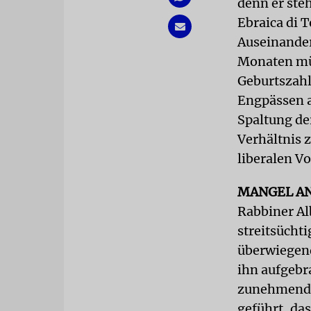
denn er steh
Ebraica di 
Auseinander
Monaten mü
Geburtszahl
Engpässen a
Spaltung de
Verhältnis 
liberalen V
MANGEL AN
Rabbiner Al
streitsüchti
überwiegend
ihn aufgebr
zunehmende 
geführt, da