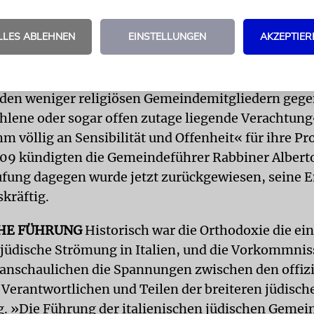
itisch vertritt.
LLES ABLEHNEN
EINSTELLUNGEN
AKZEPTIER
ei Jahren, als Verantwortliche der Turiner Gemeins
rsuchten, Somekh seines Postens zu entheben, bes
nt der Turiner Gemeinde, Tullio Levi, den Oberrabb
 den weniger religiösen Gemeindemitgliedern geg
lene oder sogar offen zutage liegende Verachtung
m völlig an Sensibilität und Offenheit« für ihre P
09 kündigten die Gemeindeführer Rabbiner Alber
fung dagegen wurde jetzt zurückgewiesen, seine 
kräftig.
HE FÜHRUNG
Historisch war die Orthodoxie die ei
jüdische Strömung in Italien, und die Vorkommni
nschaulichen die Spannungen zwischen den offizi
Verantwortlichen und Teilen der breiteren jüdisch
. »Die Führung der italienischen jüdischen Gemein