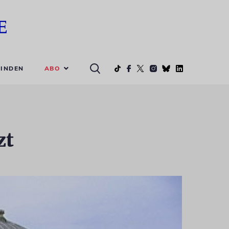
ABO
INDEN
zt