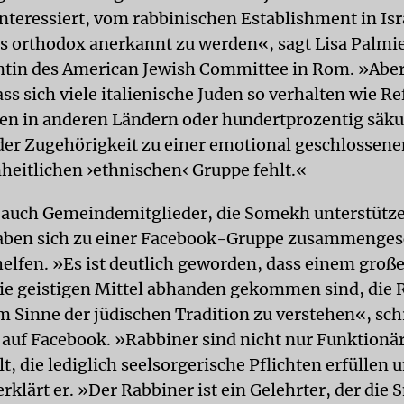
interessiert, vom rabbinischen Establishment in Isr
ls orthodox anerkannt zu werden«, sagt Lisa Palmier
tin des American Jewish Committee in Rom. »Aber 
ss sich viele italienische Juden so verhalten wie R
den in anderen Ländern oder hundertprozentig säkul
der Zugehörigkeit zu einer emotional geschlossen
nheitlichen ›ethnischen‹ Gruppe fehlt.«
r auch Gemeindemitglieder, die Somekh unterstütz
aben sich zu einer Facebook-Gruppe zusammenges
elfen. »Es ist deutlich geworden, dass einem große
e geistigen Mittel abhanden gekommen sind, die R
m Sinne der jüdischen Tradition zu verstehen«, sch
auf Facebook. »Rabbiner sind nicht nur Funktionä
, die lediglich seelsorgerische Pflichten erfüllen 
rklärt er. »Der Rabbiner ist ein Gelehrter, der die