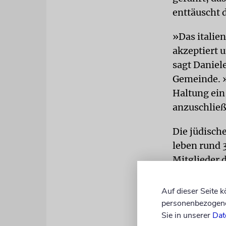
enttäuscht 
»Das italie
akzeptiert 
sagt Daniel
Gemeinde. »
Haltung ein
anzuschlie
Die jüdische
leben rund 
Mitglieder d
Mailand und
Juden leben
Auf dieser Seite 
mit cirka 6
personenbezogene 
Sie in unserer
Dat
Gemeinden i