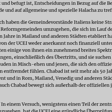
t und befugt ist, Entscheidungen in Bezug auf die B
e und auf allgemeine und spezielle Halacha zu tref
ich haben die Gemeindevorstände Italiens keine Str
 Reformgemeinden umzugehen, die sich im Lauf d
 Jahre in Mailand und anderen Städten etabliert h
von der UCEI weder anerkannt noch finanziell unte
ten einige von ihnen ein zunehmend breites Spekt
ngen, einschließlich des Übertritts, und sie suchen
Juden in Misch-ehen und jenen, die sich den offizie
n entfremdet fühlen. Chabad ist seit mehr als 50 Ja
sent und in Rom, Mailand, Venedig und anderen Stä
 auch Chabad bewegt sich außerhalb der offiziellen 
.
In einem Versuch, wenigstens einen Teil der zentr
zugehen, hat die UCEI eine gründliche Überprüfun