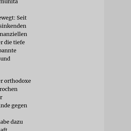
Comunitá
wegt: Seit
 sinkenden
inanziellen
 die tiefe
spannte
 und
er orthodoxe
prochen
r
inde gegen
habe dazu
aft