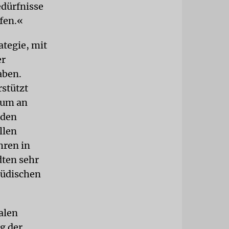
edürfnisse
fen.«
ategie, mit
er
aben.
rstützt
rum an
 den
llen
hren in
dten sehr
jüdischen
alen
g der