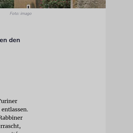
Foto: imago
den den
Turiner
 entlassen.
 Rabbiner
errascht,