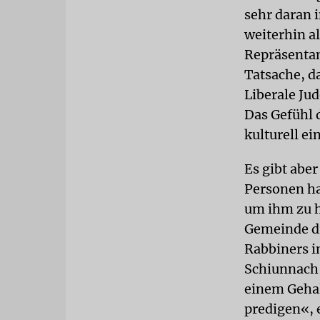
sehr daran 
weiterhin a
Repräsentan
Tatsache, da
Liberale Ju
Das Gefühl 
kulturell ei
Es gibt abe
Personen h
um ihm zu h
Gemeinde di
Rabbiners i
Schiunnach 
einem Gehalt
predigen«, e