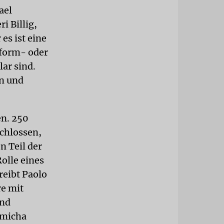
ael
i Billig,
es ist eine
eform- oder
ar sind.
en und
en. 250
chlossen,
n Teil der
olle eines
reibt Paolo
re mit
und
 Smicha