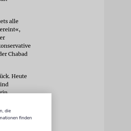
ets alle
ereint«,
er
onservative
oder Chabad
rück. Heute
sind
rin,
 Die meisten
nd Mailand
n, die
1
mationen finden
I), die sie