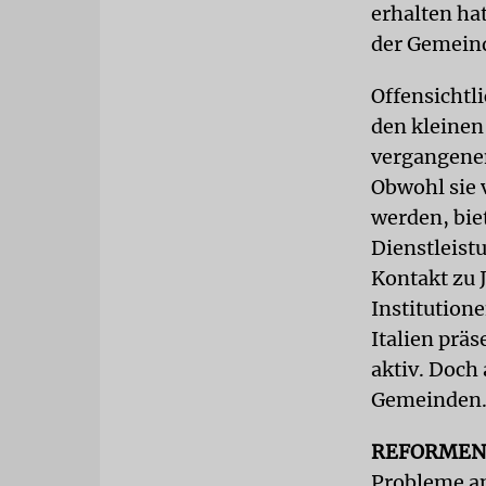
erhalten ha
der Gemeind
Offensichtl
den kleinen
vergangenen
Obwohl sie 
werden, bie
Dienstleistu
Kontakt zu 
Institutione
Italien prä
aktiv. Doch
Gemeinden
REFORMEN
Probleme an