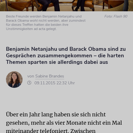
Beste Freunde werden Benjamin Netanjahu und
Foto: Flash 90
Barack Obama wohl nicht werden, aber zumindest
für dieses Treffen hatten die beiden ihre
Unstimmigkeiten ad acta gelegt.
Benjamin Netanjahu und Barack Obama sind zu
Gesprächen zusammengekommen – die harten
Themen sparten sie allerdings dabei aus
von
Sabine Brandes
09.11.2015 22:32 Uhr
Über ein Jahr lang haben sie sich nicht
gesehen, mehr als vier Monate nicht ein Mal
miteinander telefoniert. Zwischen