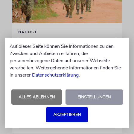
NAHOST
Ugandas Parlament billigt
Auf dieser Seite können Sie Informationen zu den
Truppenentsendung nach
Zwecken und Anbietern erfahren, die
Gaza
personenbezogene Daten auf unserer Webseite
verarbeiten. Weitergehende Informationen finden Sie
Auf US-Anfrage soll sich ein Kontingent der
in unserer
Datenschutzerklärung
.
ugandischen Armee der geplanten
internationalen Stabilisierungstruppe
anschließen. In Afrika zählt das Land zu den
ALLES ABLEHNEN
EINSTELLUNGEN
größten Truppenstellern für
Friedensmissionen
AKZEPTIEREN
07.08.2026