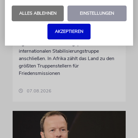
Ugandas Parlament billigt
ALLES ABLEHNEN
EINSTELLUNGEN
Truppenentsendung nach
Gaza
AKZEPTIEREN
Auf US-Anfrage soll sich ein Kontingent der
ugandischen Armee der geplanten
internationalen Stabilisierungstruppe
anschließen. In Afrika zählt das Land zu den
größten Truppenstellern für
Friedensmissionen
07.08.2026