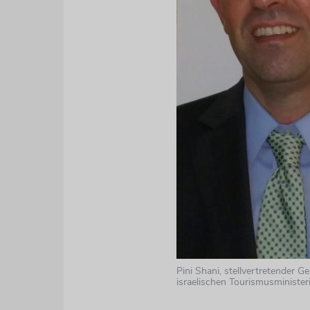
Pini Shani, stellvertretender Ge
israelischen Tourismusministe