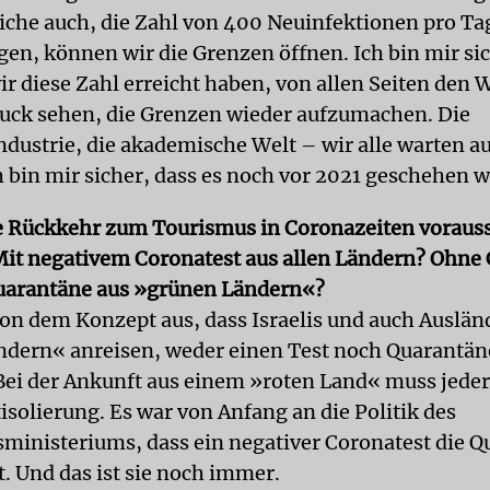
iche auch, die Zahl von 400 Neuinfektionen pro Ta
gen, können wir die Grenzen öffnen. Ich bin mir sic
r diese Zahl erreicht haben, von allen Seiten den 
uck sehen, die Grenzen wieder aufzumachen. Die
dustrie, die akademische Welt – wir alle warten au
h bin mir sicher, dass es noch vor 2021 geschehen w
e Rückkehr zum Tourismus in Coronazeiten vorauss
it negativem Coronatest aus allen Ländern? Ohne 
uarantäne aus »grünen Ländern«?
on dem Konzept aus, dass Israelis und auch Ausländ
dern« anreisen, weder einen Test noch Quarantän
Bei der Ankunft aus einem »roten Land« muss jeder
tisolierung. Es war von Anfang an die Politik des
ministeriums, dass ein negativer Coronatest die 
t. Und das ist sie noch immer.