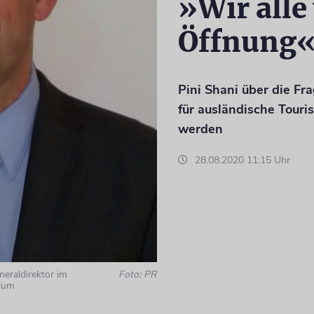
»Wir alle
Öffnung
Pini Shani über die Fr
für ausländische Touri
werden
28.08.2020 11:15 Uhr
neraldirektor im
Foto: PR
rium