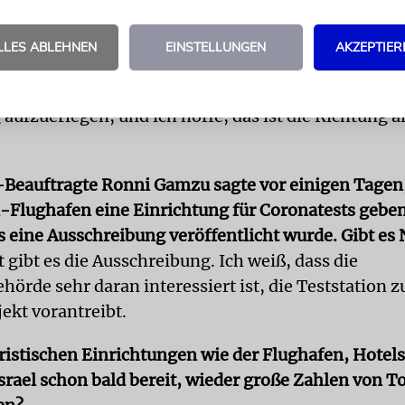
e, dass die Zahl ausländischer Touristen, die einrei
wird oder soll das Motto »offene Grenzen für alle« 
LLES ABLEHNEN
EINSTELLUNGEN
AKZEPTIER
anderen Ländern sehen, läuft der Tourismus ja nur r
der an. Als Tourismusministerium haben wir vor, 
ufzuerlegen, und ich hoffe, das ist die Richtung al
Beauftragte Ronni Gamzu sagte vor einigen Tagen,
Flughafen eine Einrichtung für Coronatests gebe
ts eine Ausschreibung veröffentlicht wurde. Gibt es
at gibt es die Ausschreibung. Ich weiß, dass die
örde sehr daran interessiert ist, die Teststation z
ekt vorantreibt.
uristischen Einrichtungen wie der Flughafen, Hotels
srael schon bald bereit, wieder große Zahlen von T