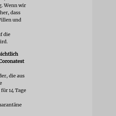
g. Wenn wir
her, dass
Willen und
f die
ird.
ichtlich
Coronatest
er, die aus
e
 für 14 Tage
Quarantäne