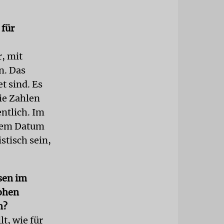
 für
r, mit
n. Das
t sind. Es
ie Zahlen
ntlich. Im
esem Datum
stisch sein,
sen im
ohen
n?
t, wie für