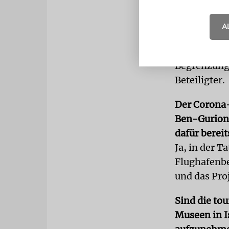
Gibt es Plän
beschränkt 
A
Wie wir in 
langsam wie
Begrenzung a
Beteiligter.
Der Corona-
Ben-Gurion-
dafür berei
Ja, in der T
Flughafenbeh
und das Proj
Sind die to
Museen in I