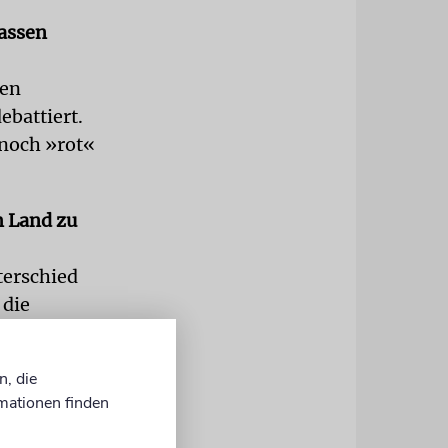
lassen
ten
ebattiert.
 noch »rot«
m Land zu
terschied
 die
le gelten.
 walten zu
n, die
schen
mationen finden