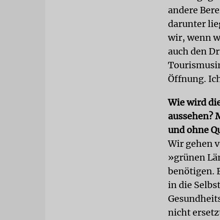
andere Bere
darunter lie
wir, wenn wi
auch den Dr
Tourismusin
Öffnung. Ic
Wie wird di
aussehen? M
und ohne Q
Wir gehen v
»grünen Län
benötigen. 
in die Selbs
Gesundheits
nicht ersetz