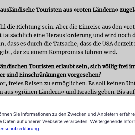
 ausländische Touristen aus »roten Ländern« zuge
hl die Richtung sein. Aber die Einreise aus den »ro
t tatsächlich eine Herausforderung und wird noch d
n, dass es durch die Tatsache, dass die USA derzeit
 gibt, der zu einem Kompromiss führen wird.
ändischen Touristen erlaubt sein, sich völlig frei i
er sind Einschränkungen vorgesehen?
or, freies Reisen zu ermöglichen. Es soll keinen Un
en aus »grünen Ländern« und Israelis geben. Bis auf
en, die wegen der Corona-Pandemie natürlich für al
n derzeit an einem Modell für Gruppen, um Vorsicht
können Sie Informationen zu den Zwecken und Anbietern erfahre
ei wird aber in jedem Fall die Privatsphäre der Men
Daten auf unserer Webseite verarbeiten. Weitergehende Infor
enschutzerklärung
.