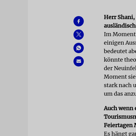
Herr Shani, 
ausländisch
Im Moment n
einigen Aus
bedeutet abe
könnte theo
der Neuinfe
Moment sieh
stark nach 
um das anz
Auch wenn e
Tourismusmi
Feiertagen 
Es hängt ga