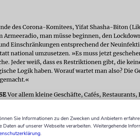
ende des Corona-Komitees, Yifat Shasha-Biton (Lik
m Armeeradio, man müsse beginnen, den Lockdown
 und Einschränkungen entsprechend der Neuinfekt
statt national umzusetzen. »Es muss jetzt geschehen
he. Jeder weiß, dass es Restriktionen gibt, die kein
ische Logik haben. Worauf wartet man also? Die Ge
 gemacht.«
OSE
Vor allem kleine Geschäfte, Cafés, Restaurants,
e leiden extrem unter der Abriegelung. Die Wirtsch
 Lockdown getroffen. Mit fast einer Million Jobs
können Sie Informationen zu den Zwecken und Anbietern erfahre
beitslosenquote derzeit bei 25 Prozent. Jede weiter
Daten auf unserer Webseite verarbeiten. Weitergehende Infor
ation rund 2,25 Milliarden Euro, warnt die Bank of I
enschutzerklärung
.