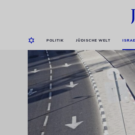
POLITIK
JÜDISCHE WELT
ISRA