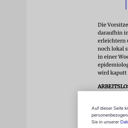
Die Vorsitz
daraufhin i
erleichtern
noch lokal 
in einer Woc
epidemiolog
wird kaputt
ARBEITSL
Kunstbetrieb
vom zweiten
Auf dieser Seite 
liegt die Ar
personenbezogene 
kostet die N
Sie in unserer
Dat