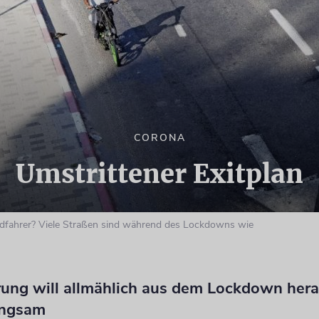
CORONA
Umstrittener Exitplan
adfahrer? Viele Straßen sind während des Lockdowns wie
rung will allmählich aus dem Lockdown hera
langsam