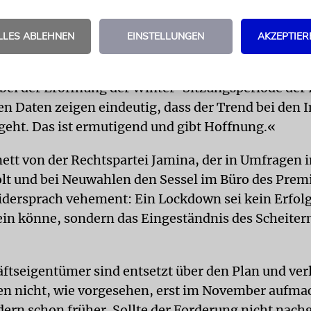
 das Gesundheitsministerium einen Exitplan vor, de
ieht, in denen verschiedene Industriezweige oder
LLES ABLEHNEN
EINSTELLUNGEN
AKZEPTIER
en geöffnet werden. Viele bezeichnen ihn jedoch al
al«. Premier Benjamin Netanjahu indes lobte die st
i der Eröffnung der Winter-Sitzungsperiode der 
en Daten zeigen eindeutig, dass der Trend bei den 
geht. Das ist ermutigend und gibt Hoffnung.«
nett von der Rechtspartei Jamina, der in Umfrage
t und bei Neuwahlen den Sessel im Büro des Prem
widersprach vehement: Ein Lockdown sei kein Erfolg
ein könne, sondern das Eingeständnis des Scheiter
ftseigentümer sind entsetzt über den Plan und ver
den nicht, wie vorgesehen, erst im November aufm
dern schon früher. Sollte der Forderung nicht na