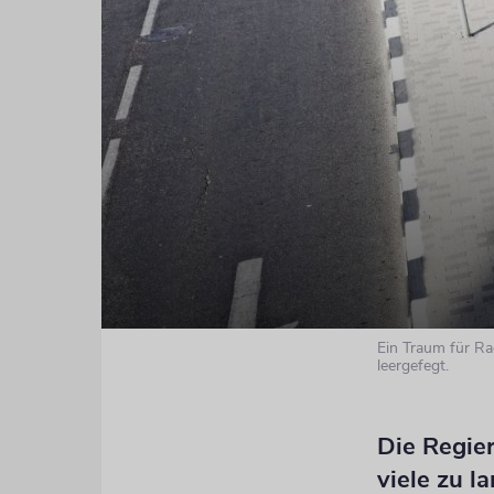
Ein Traum für R
leergefegt.
Die Regie
viele zu 