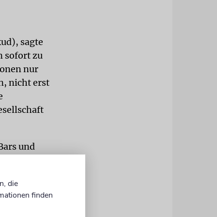
ud), sagte
 sofort zu
ionen nur
, nicht erst
e
sellschaft
 Bars und
aft ist hart
uchenden
n, die
e Woche
mationen finden
srael.