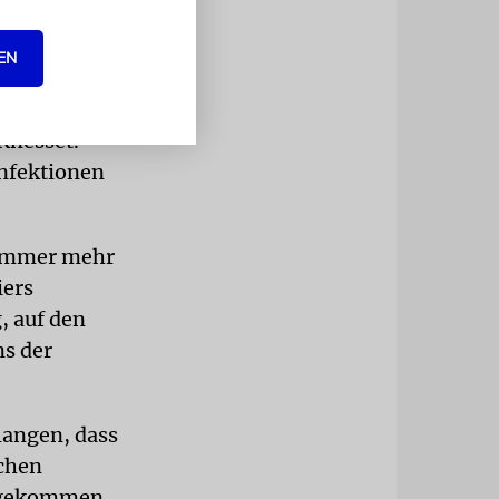
r neun
EN
s
rikte
Knesset.
Infektionen
n immer mehr
iers
, auf den
ns der
langen, dass
achen
chgekommen