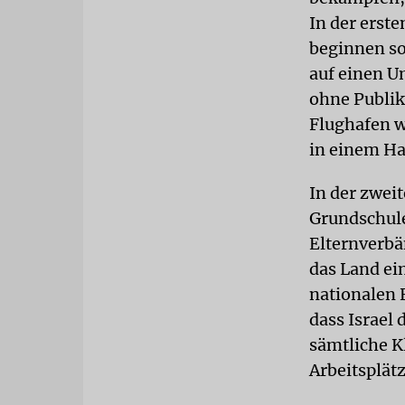
In der erst
beginnen so
auf einen U
ohne Publik
Flughafen w
in einem Ha
In der zweit
Grundschule
Elternverbä
das Land ei
nationalen 
dass Israel 
sämtliche K
Arbeitsplät