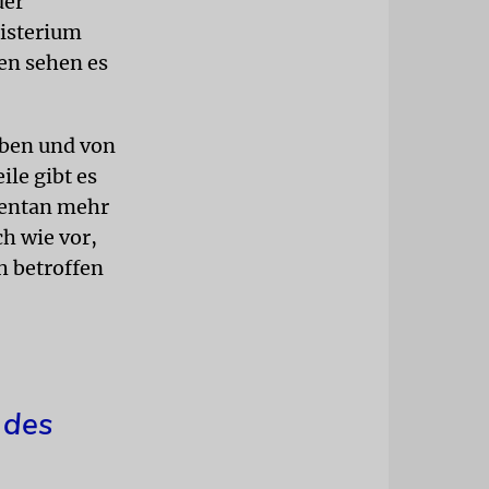
der
isterium
len sehen es
eben und von
le gibt es
mentan mehr
h wie vor,
h betroffen
 des