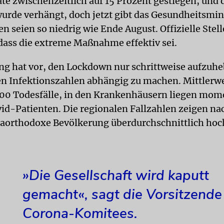
ate zwischenzeitlich auf 15 Prozent gestiegen, und 
rde verhängt, doch jetzt gibt das Gesundheitsmin
en seien so niedrig wie Ende August. Offizielle Stel
 dass die extreme Maßnahme effektiv sei.
ng hat vor, den Lockdown nur schrittweise aufzuh
en Infektionszahlen abhängig zu machen. Mittlerwei
00 Todesfälle, in den Krankenhäusern liegen mo
vid-Patienten. Die regionalen Fallzahlen zeigen nac
traorthodoxe Bevölkerung überdurchschnittlich hoc
»Die Gesellschaft wird kaputt
gemacht«, sagt die Vorsitzende
Corona-Komitees.