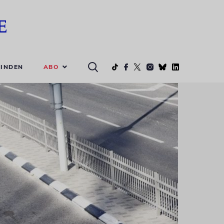
ABO
INDEN