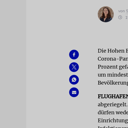
von
S
15
Die Hohen F
Corona-Pand
Prozent gefa
um mindeste
Bevölkerung
FLUGHAFE
abgeriegelt
dürfen wede
Einrichtung