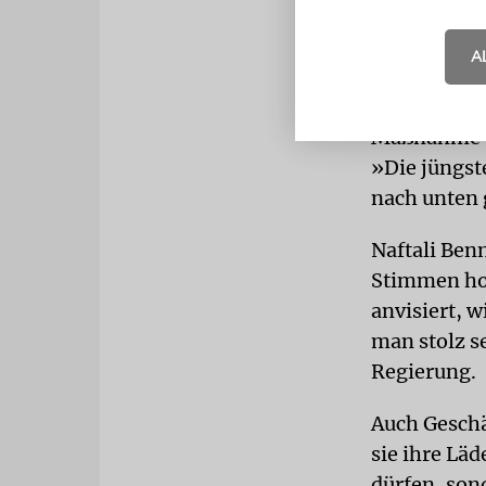
Jetzt legte
Phasen vors
A
Einrichtung
»katastroph
Maßnahme be
»Die jüngst
nach unten 
Naftali Ben
Stimmen hol
anvisiert, 
man stolz s
Regierung.
Auch Geschä
sie ihre Lä
dürfen, son