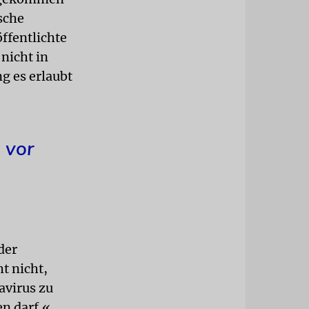
ische
ffentlichte
 nicht in
g es erlaubt
 vor
der
t nicht,
avirus zu
en darf.«