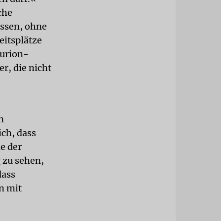
che
assen, ohne
eitsplätze
Gurion-
r, die nicht
n
ich, dass
e der
 zu sehen,
dass
n mit