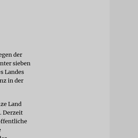
egen der
nter sieben
es Landes
nz in der
nze Land
. Derzeit
ffentliche
e