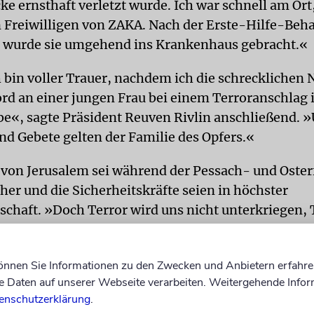
ke ernsthaft verletzt wurde. Ich war schnell am O
 Freiwilligen von ZAKA. Nach der Erste-Hilfe-Beh
 wurde sie umgehend ins Krankenhaus gebracht.«
 bin voller Trauer, nachdem ich die schrecklichen 
d an einer jungen Frau bei einem Terroranschlag 
be«, sagte Präsident Reuven Rivlin anschließend. 
d Gebete gelten der Familie des Opfers.«
t von Jerusalem sei während der Pessach- und Oster
her und die Sicherheitskräfte seien in höchster
schaft. »Doch Terror wird uns nicht unterkriegen, 
 hier nicht zerstören.«
können Sie Informationen zu den Zwecken und Anbietern erfahre
Daten auf unserer Webseite verarbeiten. Weitergehende Infor
enschutzerklärung
.