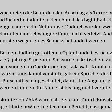
eichneten die Behörden den Anschlag als Terror.
d Sicherheitsrkäfte in dem Abteil des Light Rails 
, zogen andere die Notbremse. Dadurch wurden zwe
darunter eine schwangere Frau, leicht verletzt. An
mussten wegen eines Schocks behandelt werden.
Bei dem tödlich getroffenen Opfer handelt es sich 
a 25-jährige Studentin. Sie wurde in kritischem Z
Stichwunden im Oberkörper ins Hadassah-Kranken
, wo sie kurz darauf verstarb, gab ein Sprecher des 
e Botschaft ist eingeschaltet, damit ihre Angehörig
 werden können. Ihr Name ist bislang nicht veröffen
skräfte von ZAKA waren als erste am Tatort. Einsatz
g erklärte: »Wir erhielten einen Bericht, dass jema