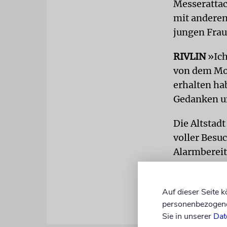
Messerattac
mit anderen
jungen Frau
RIVLIN
»Ich
von dem Mor
erhalten ha
Gedanken un
Die Altstad
voller Besuc
Alarmbereit
unser Leben
Auf dieser Seite 
personenbezogene 
Sie in unserer
Dat