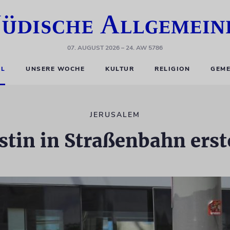
07. AUGUST 2026
– 24. AW 5786
EL
UNSERE WOCHE
KULTUR
RELIGION
GEME
JERUSALEM
stin in Straßenbahn ers