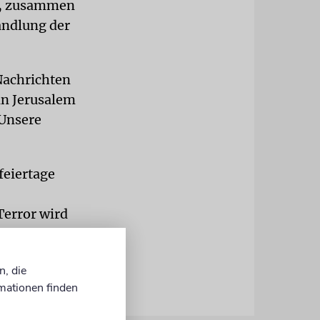
rt, zusammen
andlung der
Nachrichten
in Jerusalem
»Unsere
feiertage
Terror wird
n, die
mationen finden