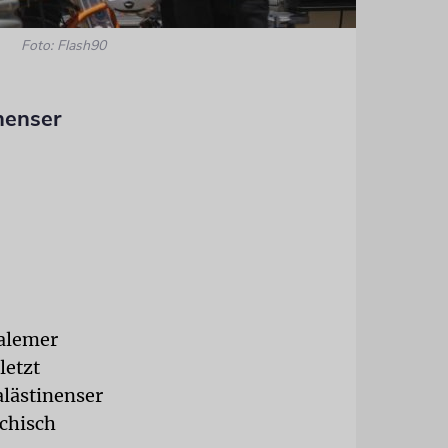
Foto: Flash90
nenser
salemer
letzt
alästinenser
ychisch