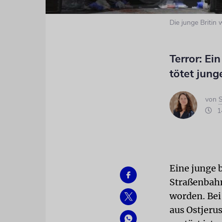
Die junge Britin
Terror: Ei
tötet jung
von
S
14
Eine junge b
Straßenbahn
worden. Bei
aus Ostjeru