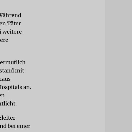
 Während
den Täter
i weitere
dere
vermutlich
ustand mit
haus
Hospitals an.
en
tlicht.
leiter
nd bei einer