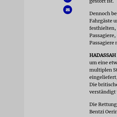
gestört ist.
Dennoch bez
Fahrgäste un
festhielten
Passagiere, 
Passagiere 
HADASSAH
um eine etw
multiplen 
eingeliefert
Die britisch
verständigt
Die Rettung
Bentzi Oerin