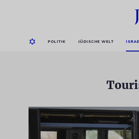
POLITIK
JÜDISCHE WELT
ISRA
Touri