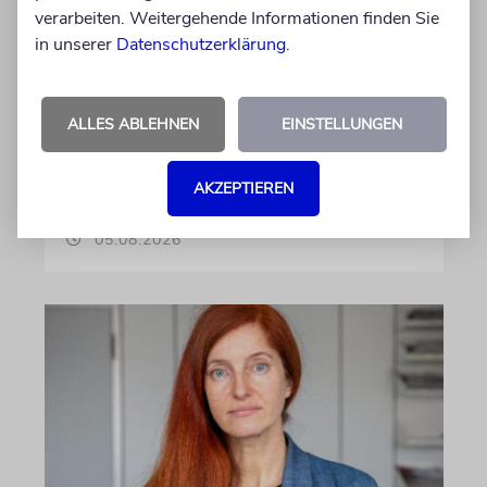
verarbeiten. Weitergehende Informationen finden Sie
in unserer
Datenschutzerklärung
.
NACHRICHTEN
Preise, Geisel, Beben
ALLES ABLEHNEN
EINSTELLUNGEN
Kurzmeldungen aus Israel
AKZEPTIEREN
von Sabine Brandes
05.08.2026