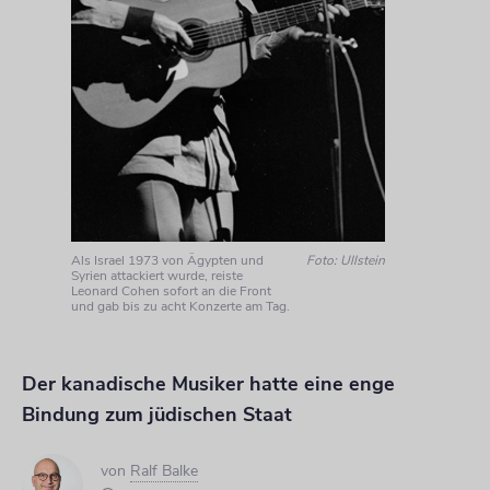
Als Israel 1973 von Ägypten und
Foto: Ullstein
Syrien attackiert wurde, reiste
Leonard Cohen sofort an die Front
und gab bis zu acht Konzerte am Tag.
Der kanadische Musiker hatte eine enge
Bindung zum jüdischen Staat
von
Ralf Balke