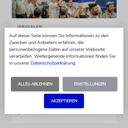
JERUSALEM
Großeltern umgebettet:
Auf dieser Seite können Sie Informationen zu den
Zwecken und Anbietern erfahren, die
Theodor Herzls letzter Wille
personenbezogene Daten auf unserer Webseite
ist erfüllt
verarbeiten. Weitergehende Informationen finden Sie
Die Überreste von Schimon und Rikva Herzl,
in unserer
Datenschutzerklärung
.
Vorfahren väterlicherseits des Zionismus-
Begründers und prägende Gestalten in
Theodor Herzls Jugend, wurden von Serbien
ALLES ABLEHNEN
EINSTELLUNGEN
nach Israel überführt und auf dem Herzlberg
beigesetzt
AKZEPTIEREN
06.08.2026