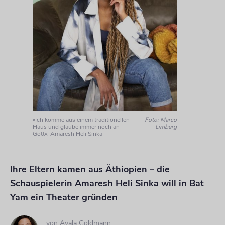
»Ich komme aus einem traditionellen
Foto: Marco
Haus und glaube immer noch an
Limberg
Gott«: Amaresh Heli Sinka
Ihre Eltern kamen aus Äthiopien – die
Schauspielerin Amaresh Heli Sinka will in Bat
Yam ein Theater gründen
von
Ayala Goldmann