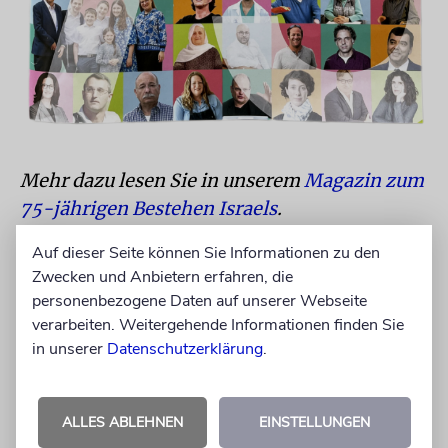
Mehr dazu lesen Sie in unserem
Magazin zum
75-jährigen Bestehen Israels
.
Auf dieser Seite können Sie Informationen zu den
Darin stellen wir in Porträts und Interviews 75
Zwecken und Anbietern erfahren, die
Israelinnen und Israelis vor, für die in Israel
personenbezogene Daten auf unserer Webseite
ein Traum wahr geworden ist – Start-up
verarbeiten. Weitergehende Informationen finden Sie
Gründer, Musikerinnen, Soldaten, Landwirte,
in unserer
Datenschutzerklärung
.
Sportlerinnen, Markthändler, Mediziner,
Schriftstellerinnen und viele mehr.
ALLES ABLEHNEN
EINSTELLUNGEN
Sie alle sind Israel!