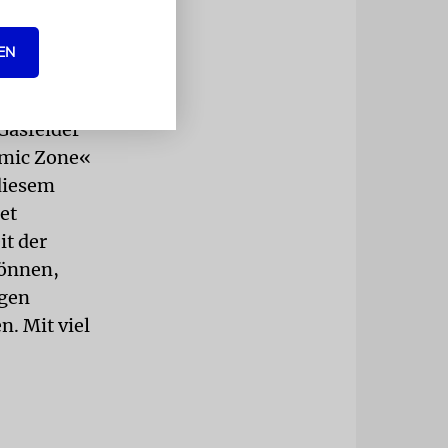
gegen nicht
hen
EN
 Gasfelder
omic Zone«
 diesem
et
it der
können,
igen
n. Mit viel