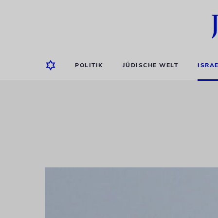
POLITIK
JÜDISCHE WELT
ISRA