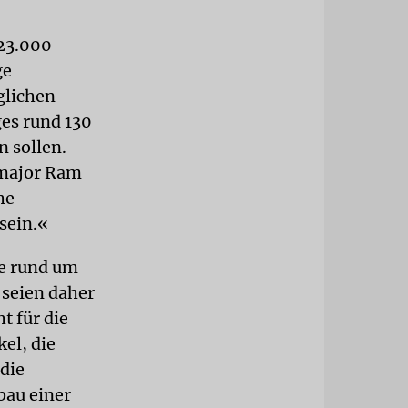
 23.000
ge
glichen
ges rund 130
n sollen.
lmajor Ram
he
sein.«
te rund um
 seien daher
t für die
el, die
 die
bau einer