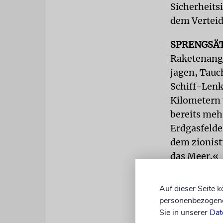
Sicherheits
dem Vertei
SPRENGSÄ
Raketenangr
jagen, Tauc
Schiff-Lenk
Kilometern 
bereits mehr
Erdgasfelde
dem zionisti
das Meer.«
Bereits heu
Auf dieser Seite 
Typ »Protect
personenbezogene 
Stundenkilo
Sie in unserer
Dat
über den Ei