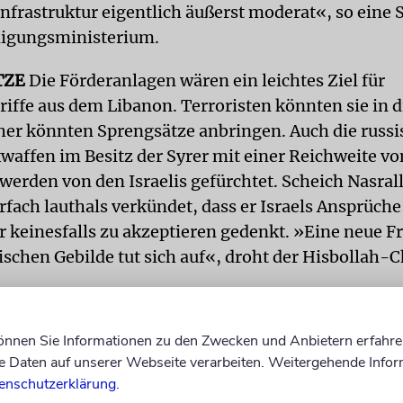
infrastruktur eigentlich äußerst moderat«, so eine
digungsministerium.
TZE
Die Förderanlagen wären ein leichtes Ziel für
iffe aus dem Libanon. Terroristen könnten sie in d
her könnten Sprengsätze anbringen. Auch die russi
waffen im Besitz der Syrer mit einer Reichweite vo
werden von den Israelis gefürchtet. Scheich Nasral
fach lauthals verkündet, dass er Israels Ansprüche 
r keinesfalls zu akzeptieren gedenkt. »Eine neue F
schen Gebilde tut sich auf«, droht der Hisbollah-Ch
te verfügt die Marine über unbemannte Patrouillen
können Sie Informationen zu den Zwecken und Anbietern erfahre
or«. Diese elf Meter langen Boote sind bis zu 70
Daten auf unserer Webseite verarbeiten. Weitergehende Infor
meter schnell und können größere Areale kontroll
enschutzerklärung
.
nsatz von Drohnen wird nachgedacht. Eine unmitte