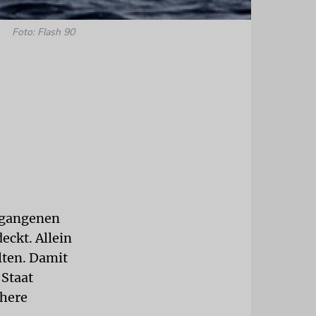
Foto: Flash 90
ergangenen
ckt. Allein
lten. Damit
 Staat
chere