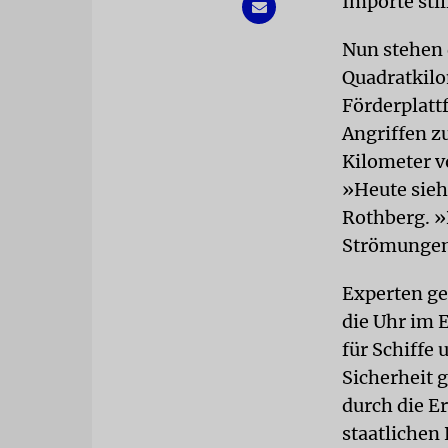
Importe sti
Nun stehen 
Quadratkilo
Förderplatt
Angriffen z
Kilometer v
»Heute sieh
Rothberg. »
Strömungen 
Experten ge
die Uhr im 
für Schiffe
Sicherheit g
durch die E
staatlichen