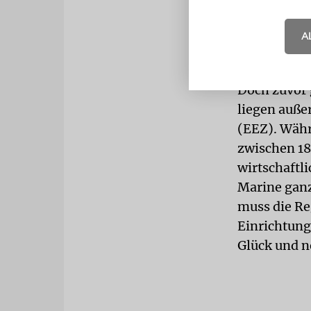
Stationieru
vorgesehen,
A
Einrichtung
Doch zuvor g
liegen auße
(EEZ). Währ
zwischen 18
wirtschaftli
Marine ganz
muss die Re
Einrichtunge
Glück und n