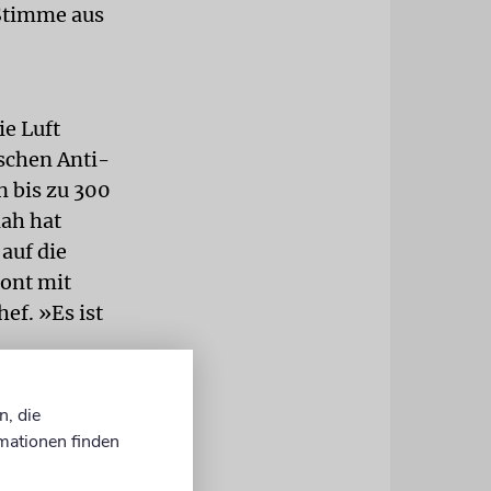
 Stimme aus
ie Luft
schen Anti-
n bis zu 300
lah hat
auf die
ront mit
ef. »Es ist
schiffe vom
n, die
mationen finden
ieren. Auch
lbare