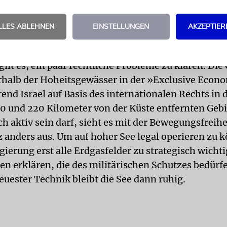
ng israelischer Soldaten auf den Plattformen ist da
 weil diese dadurch den Charakter einer militärisc
LLES ABLEHNEN
EINSTELLUNGEN
AKZEPTIER
 erhielten.
ilt es, ein paar rechtliche Probleme zu klären. Die
rhalb der Hoheitsgewässer in der »Exclusive Econ
end Israel auf Basis des internationalen Rechts in
0 und 220 Kilometer von der Küste entfernten Gebi
ch aktiv sein darf, sieht es mit der Bewegungsfreihe
 anders aus. Um auf hoher See legal operieren zu 
gierung erst alle Erdgasfelder zu strategisch wicht
n erklären, die des militärischen Schutzes bedürfe
euester Technik bleibt die See dann ruhig.