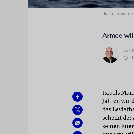
Bohrinsel vor der
Armee will
von
R
17
Israels Mar
Jahren wurd
das Leviath
scheint der 
seinen Ener