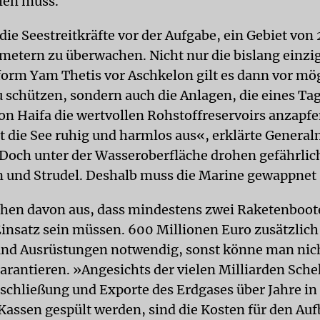
llen muss.
die Seestreitkräfte vor der Aufgabe, ein Gebiet von
metern zu überwachen. Nicht nur die bislang einzi
form Yam Thetis vor Aschkelon gilt es dann vor mö
u schützen, sondern auch die Anlagen, die eines Ta
on Haifa die wertvollen Rohstoffreservoirs anzapfe
t die See ruhig und harmlos aus«, erklärte Genera
Doch unter der Wasseroberfläche drohen gefährlic
und Strudel. Deshalb muss die Marine gewappnet 
hen davon aus, dass mindestens zwei Raketenboo
Einsatz sein müssen. 600 Millionen Euro zusätzlich
 und Ausrüstungen notwendig, sonst könne man nich
arantieren. »Angesichts der vielen Milliarden Schek
rschließung und Exporte des Erdgases über Jahre in
 Kassen gespült werden, sind die Kosten für den Auf