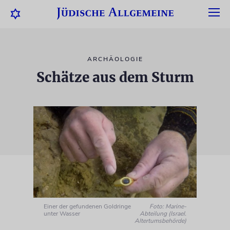
ARCHÄOLOGIE
Schätze aus dem Sturm
Einer der gefundenen Goldringe
Foto: Marine-
unter Wasser
Abteilung (Israel.
Altertumsbehörde)