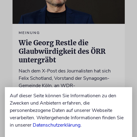
MEINUNG
Wie Georg Restle die
Glaubwürdigkeit des ÖRR
untergräbt
Nach dem X-Post des Journalisten hat sich
Felix Schotland, Vorstand der Synagogen-
Gemeinde Köln, an WDR-
Programmdirektorin Andrea Schafarczyk
Auf dieser Seite können Sie Informationen zu den
gewandt. Wir dokumentieren das Schreiben
Zwecken und Anbietern erfahren, die
im Wortlaut
personenbezogene Daten auf unserer Webseite
verarbeiten. Weitergehende Informationen finden Sie
in unserer
Datenschutzerklärung
.
von Felix Schotland
07.08.2026