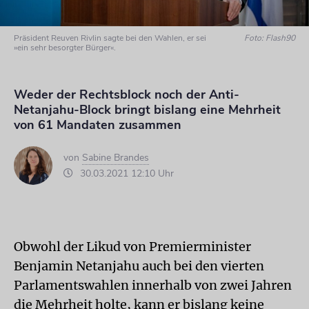
Präsident Reuven Rivlin sagte bei den Wahlen, er sei
Foto: Flash90
»ein sehr besorgter Bürger«.
Weder der Rechtsblock noch der Anti-
Netanjahu-Block bringt bislang eine Mehrheit
von 61 Mandaten zusammen
von
Sabine Brandes
30.03.2021 12:10 Uhr
Obwohl der Likud von Premierminister
Benjamin Netanjahu auch bei den vierten
Parlamentswahlen innerhalb von zwei Jahren
die Mehrheit holte, kann er bislang keine