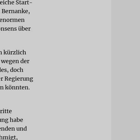
eiche Start-
n Bernanke,
m enormen
onsens über
h kürzlich
k wegen der
des, doch
er Regierung
en könnten.
ritte
ung habe
enden und
ehmigt,