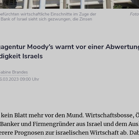
efürchten wirtschaftliche Einschnitte im Zuge der
Foto:
 Bank of Israel sieht sich gezwungen, die Zinsen
gagentur Moody’s warnt vor einer Abwertun
igkeit Israels
abine Brandes
.03.2023 09:00 Uhr
kein Blatt mehr vor den Mund. Wirtschaftsbosse,
 Banker und Firmengründer aus Israel und dem Au
rere Prognosen zur israelischen Wirtschaft ab. Da