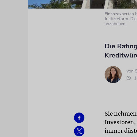
Finanzexperten b
Justizreform: Die
anzuheben.
Die Ratin
Kreditwürd
von
S
16
Sie nehmen 
Investoren,
immer düste