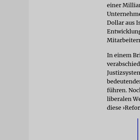
einer Milli
Unternehme
Dollar aus I
Entwicklung
Mitarbeiter
In einem Bri
verabschie
Justizsyste
bedeutenden
führen. Noch
liberalen We
diese ›Refo