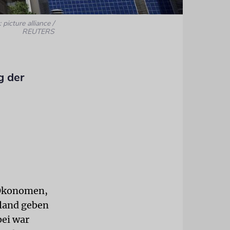
 picture alliance /
REUTERS
g der
 Ökonomen,
sland geben
bei war