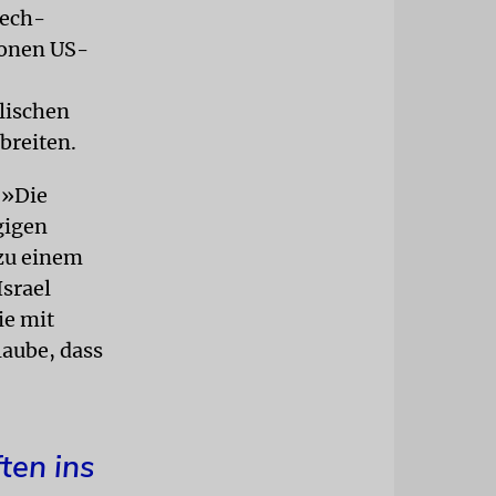
tech-
ionen US-
lischen
breiten.
 »Die
gigen
 zu einem
srael
ie mit
laube, dass
ten ins