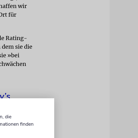
chaffen wir
Ort für
le Rating­
 dem sie die
ie »bei
 schwächen
y’s
 bei
n, die
-Krise
mationen finden
ick