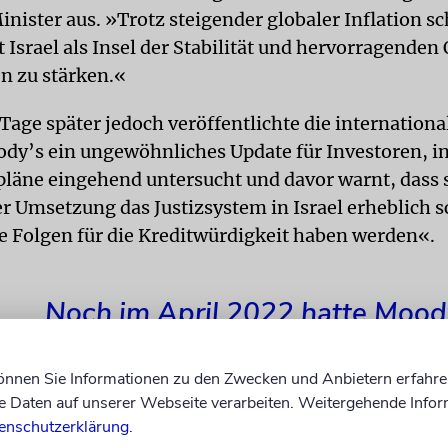
inister aus. »Trotz steigender globaler Inflation s
t Israel als Insel der Stabilität und hervorragenden 
en zu stärken.«
Tage später jedoch veröffentlichte die internationa
dy’s ein ungewöhnliches Update für Investoren, in
läne eingehend untersucht und davor warnt, dass s
er Umsetzung das Justizsystem in Israel erheblich
e Folgen für die Kreditwürdigkeit haben werden«.
Noch im April 2022 hatte Mood
Israel angesichts seines Erfolgs
können Sie Informationen zu den Zwecken und Anbietern erfahre
der Überwindung der Covid-19
Daten auf unserer Webseite verarbeiten. Weitergehende Infor
einen »positiven« Rating-Ausbl
enschutzerklärung
.