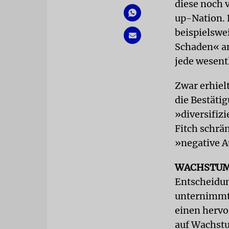
diese noch 
up-Nation. 
beispielswe
Schaden« an
jede wesent
Zwar erhiel
die Bestäti
»diversifiz
Fitch schrä
»negative A
WACHSTU
Entscheidung
unternimmt,
einen herv
auf Wachstu