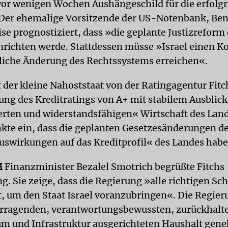
vor wenigen Wochen Aushängeschild für die erfolgr
Der ehemalige Vorsitzende der US-Notenbank, Be
ise prognostiziert, dass »die geplante Justizrefor
richten werde. Stattdessen müsse »Israel einen K
liche Änderung des Rechtssystems erreichen«.
t der kleine Nahoststaat von der Ratingagentur Fitc
gung des Kreditratings von A+ mit stabilem Ausblic
ierten und widerstandsfähigen« Wirtschaft des Lan
nkte ein, dass die geplanten Gesetzesänderungen d
uswirkungen auf das Kreditprofil« des Landes hab
M
Finanzminister Bezalel Smotrich begrüßte Fitchs
. Sie zeige, dass die Regierung »alle richtigen Sch
 um den Staat Israel voranzubringen«. Die Regier
orragenden, verantwortungsbewussten, zurückhalt
m und Infrastruktur ausgerichteten Haushalt gen