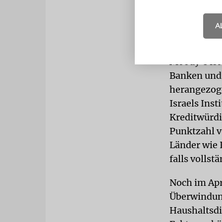
A
Moody’s ist
Banken und 
herangezoge
Israels Inst
Kreditwürdi
Punktzahl v
Länder wie I
falls volls
Noch im Apr
Überwindun
Haushaltsdi