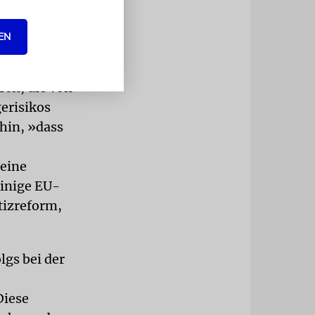
EN
ren, die von
erisikos
hin, »dass
 eine
einige EU-
stizreform,
lgs bei der
Diese