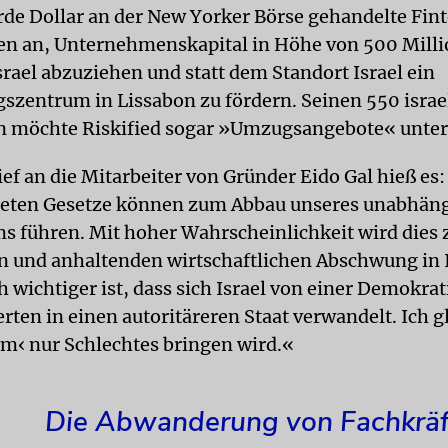
arde Dollar an der New Yorker Börse gehandelte Fin
n an, Unternehmenskapital in Höhe von 500 Mill
srael abzuziehen und statt dem Standort Israel ein
szentrum in Lissabon zu fördern. Seinen 550 israe
n möchte Riskified sogar »Umzugsangebote« unter
ef an die Mitarbeiter von Gründer Eido Gal hieß es:
deten Gesetze können zum Abbau unseres unabhän
ms führen. Mit hoher Wahrscheinlichkeit wird dies
 und anhaltenden wirtschaftlichen Abschwung in I
 wichtiger ist, dass sich Israel von einer Demokrat
rten in einen autoritäreren Staat verwandelt. Ich g
rm‹ nur Schlechtes bringen wird.«
Die Abwanderung von Fachkräf