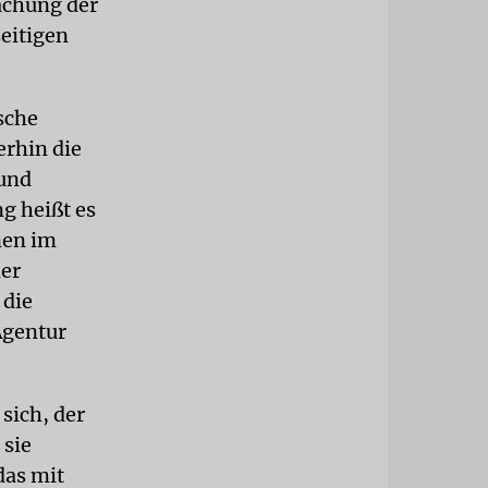
ächung der
seitigen
sche
erhin die
 und
g heißt es
nen im
der
 die
Agentur
sich, der
 sie
das mit