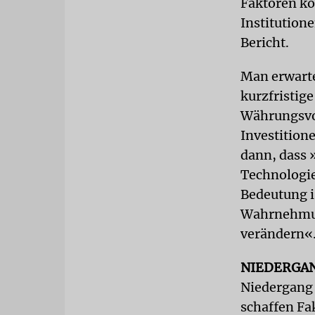
Faktoren kö
Institutio­n
Bericht.
Man erwarte
kurzfristig
Währungsvol
Investition
dann, dass 
Technologie
Bedeutung i
Wahrnehmung
verändern«
NIEDERGA
Niedergang 
schaffen Fa