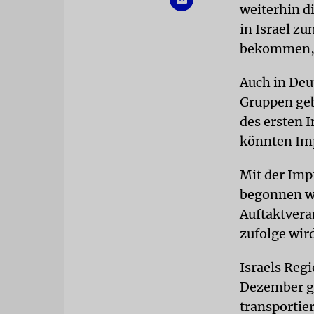
weiterhin d
in Israel z
bekommen, g
Auch in Deu
Gruppen geb
des ersten 
könnten Im
Mit der Imp
begonnen we
Auftaktveran
zufolge wird
Israels Reg
Dezember ge
transportie