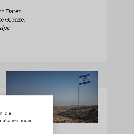
ch Daten
te Grenze.
dpa
n, die
mationen finden
JUSTIZ