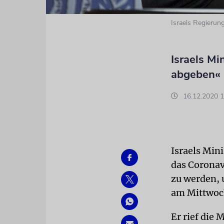
Israels Regierun
Israels Mi
abgeben«
16.12.2020 1
Israels Min
das Coronav
zu werden, 
am Mittwoch
Er rief die 