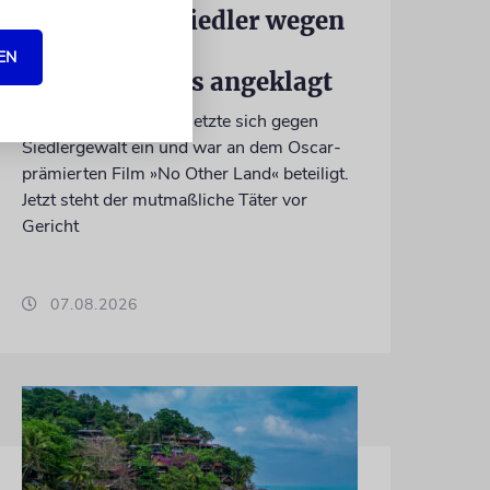
Israelischer Siedler wegen
Tötung eines
EN
Palästinensers angeklagt
Der getötete Aktivist setzte sich gegen
Siedlergewalt ein und war an dem Oscar-
prämierten Film »No Other Land« beteiligt.
Jetzt steht der mutmaßliche Täter vor
Gericht
07.08.2026