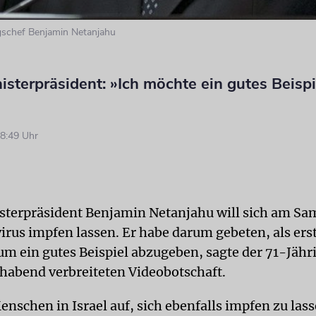
gschef Benjamin Netanjahu
nisterpräsident: »Ich möchte ein gutes Beispi
8:49 Uhr
isterpräsident Benjamin Netanjahu will sich am S
irus impfen lassen. Er habe darum gebeten, als ers
um ein gutes Beispiel abzugeben, sagte der 71-Jähri
abend verbreiteten Videobotschaft.
Menschen in Israel auf, sich ebenfalls impfen zu las