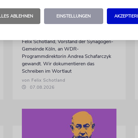
Wie Georg Restle die
Glaubwürdigkeit des ÖRR
LLES ABLEHNEN
EINSTELLUNGEN
AKZEPTIER
untergräbt
Nach dem X-Post des Journalisten hat sich
Felix Schotland, Vorstand der Synagogen-
Gemeinde Köln, an WDR-
Programmdirektorin Andrea Schafarczyk
gewandt. Wir dokumentieren das
Schreiben im Wortlaut
von Felix Schotland
07.08.2026