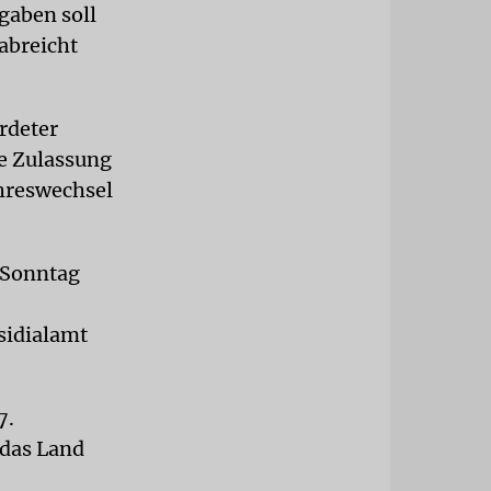
gaben soll
abreicht
rdeter
he Zulassung
ahreswechsel
m Sonntag
äsidialamt
7.
 das Land