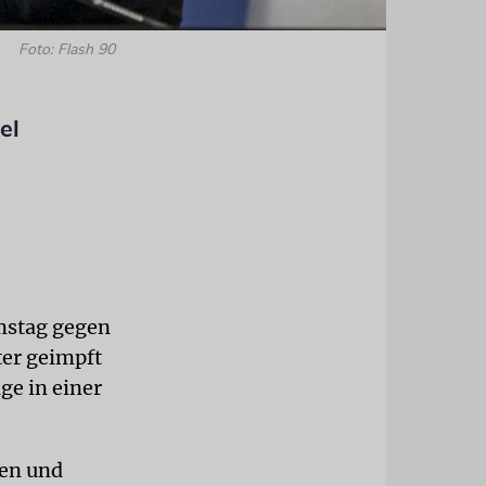
Foto: Flash 90
el
amstag gegen
ter geimpft
ge in einer
sen und