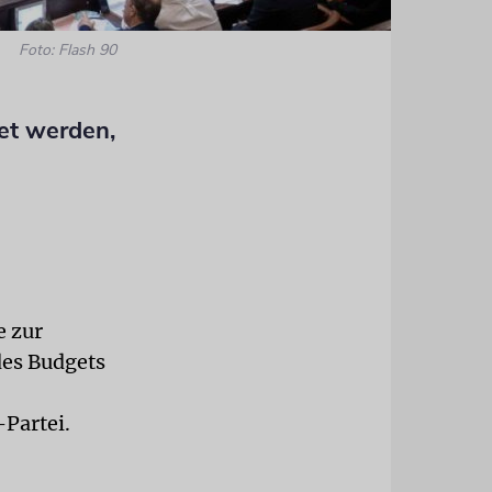
Foto: Flash 90
et werden,
e zur
es Budgets
-Partei.