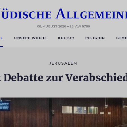
08. AUGUST 2026
– 25. AW 5786
EL
UNSERE WOCHE
KULTUR
RELIGION
GEME
JERUSALEM
 Debatte zur Verabschie