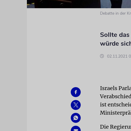
Debatte in der K
Sollte da
würde sic
02.11.2021 0
Israels Par
Verabschie
ist entsche
Ministerprä
Die Regieru