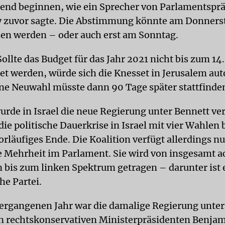
nd beginnen, wie ein Sprecher von Parlamentsprä
y zuvor sagte. Die Abstimmung könnte am Donners
en werden – oder auch erst am Sonntag.
Sollte das Budget für das Jahr 2021 nicht bis zum 1
et werden, würde sich die Knesset in Jerusalem au
ine Neuwahl müsste dann 90 Tage später stattfinde
urde in Israel die neue Regierung unter Bennett ver
die politische Dauerkrise in Israel mit vier Wahlen
orläufiges Ende. Die Koalition verfügt allerdings nu
Mehrheit im Parlament. Sie wird von insgesamt ac
 bis zum linken Spektrum getragen – darunter ist 
he Partei.
vergangenen Jahr war die damalige Regierung unte
n rechtskonservativen Ministerpräsidenten Benja