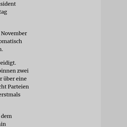
sident
tag
4. November
tomatisch
n.
eidigt.
 binnen zwei
r über eine
ht Parteien
erstmals
r dem
min