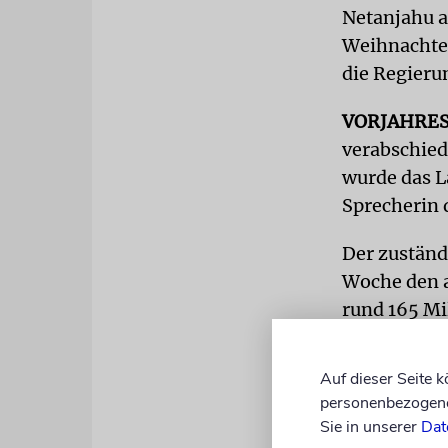
Netanjahu a
Weihnachten 
die Regieru
VORJAHRE
verabschied
wurde das La
Sprecherin 
Der zuständ
Woche den 
rund 165 Mi
für das Jahr
Auf dieser Seite 
personenbezogene 
Sie in unserer
Dat