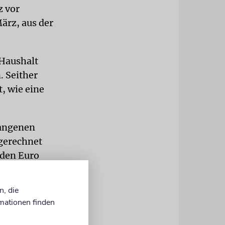
z vor
März, aus der
 Haushalt
. Seither
t, wie eine
gangenen
gerechnet
rden Euro
n, die
mationen finden