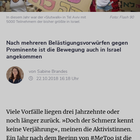
ln diesem Jahr war der »Slutwalk« in Tel Aviv mit
Foto: Flash 90
5000 Teilnehmern der bisher größte in Israel.
Nach mehreren Belästigungsvorwürfen gegen
Prominente ist die Bewegung auch in Israel
angekommen
von
Sabine Brandes
22.10.2018 16:18 Uhr
Viele Vorfälle liegen drei Jahrzehnte oder
noch länger zurück. »Doch der Schmerz kennt
keine Verjährung«, meinen die Aktivistinnen.
Ein Jahr nach dem Beginn von #MeToo ist die