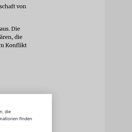
schaft von
aus. Die
ären, die
em Konflikt
n, die
mationen finden