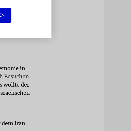
EN
emonie in
ch Besuchen
s wollte der
sraelischen
t dem Iran