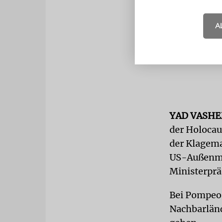
A
YAD VASH
der Holocau
der Klagema
US-Außenmin
Ministerpr
Bei Pompeos
Nachbarländ