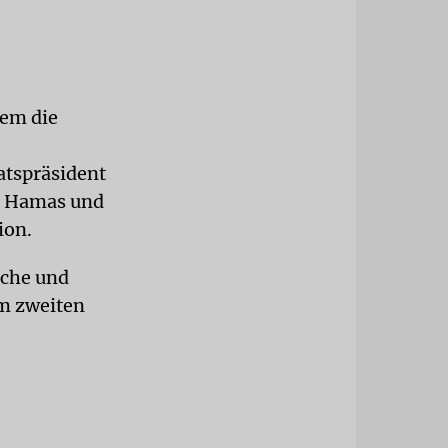
em die
atspräsident
de Hamas und
ion.
sche und
am zweiten