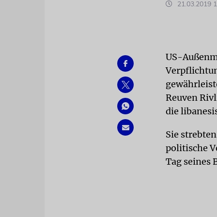
21.03.2019 1
US-Außenmi
Verpflichtun
gewährleist
Reuven Rivl
die libanesi
Sie strebte
politische 
Tag seines 