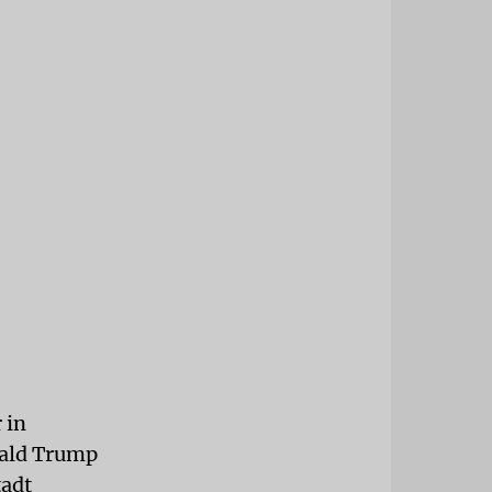
 in
nald Trump
tadt