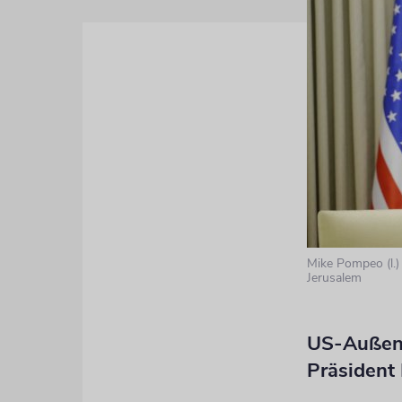
Mike Pompeo (l.)
Jerusalem
US-Außenm
Präsident 