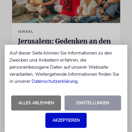
ISRAEL
Jerusalem: Gedenken an den
in Hamas-Gefangenschaft
Auf dieser Seite können Sie Informationen zu den
ermordeten Hersh
Zwecken und Anbietern erfahren, die
Goldberg-Polin
personenbezogene Daten auf unserer Webseite
verarbeiten. Weitergehende Informationen finden Sie
Hunderte Menschen haben am Freitag der in
in unserer
Datenschutzerklärung
.
Gaza ermordeten Hamas-Geisel Hersh
Goldberg-Polin gedacht. Es ist die zweite
Jahrzeit
ALLES ABLEHNEN
EINSTELLUNGEN
09.08.2026
AKZEPTIEREN