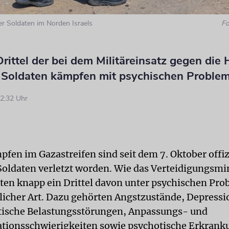
er Soldaten im Norden Israels
Fo
rittel der bei dem Militäreinsatz gegen die
n Soldaten kämpfen mit psychischen Proble
2:32 Uhr
pfen im Gazastreifen sind seit dem 7. Oktober offiz
 Soldaten verletzt worden. Wie das Verteidigungsm
litten knapp ein Drittel davon unter psychischen Pr
licher Art. Dazu gehörten Angstzustände, Depressi
tische Belastungsstörungen, Anpassungs- und
ionsschwierigkeiten sowie psychotische Erkrank