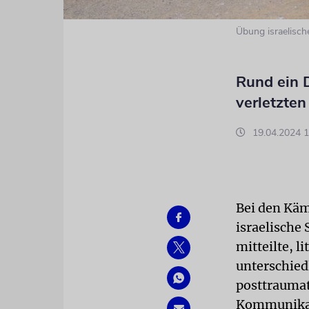
Übung israelisch
Rund ein D
verletzte
19.04.2024 1
Bei den Käm
israelische
mitteilte, 
unterschied
posttrauma
Kommunikat