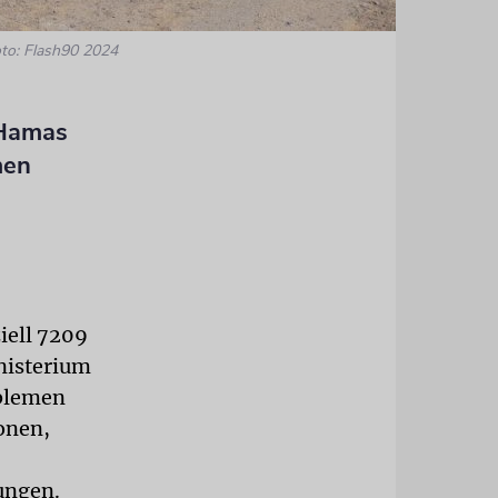
to: Flash90 2024
 Hamas
men
iell 7209
inisterium
oblemen
onen,
ungen.