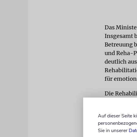
Das Ministe
Insgesamt b
Betreuung b
und Reha-Pr
deutlich au
Rehabilitat
für emotion
Die Rehabil
teilte mit, 
Oktober 7.
Auf dieser Seite 
Prozent von
personenbezogene 
hatten.
kna/
Sie in unserer
Dat