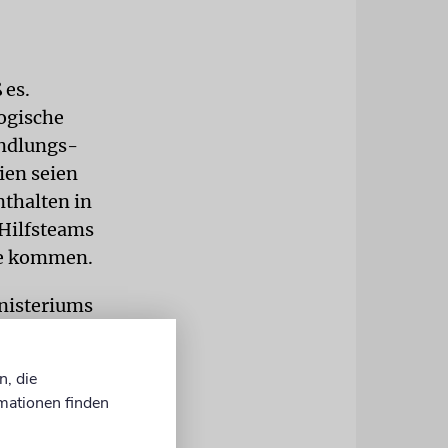
 es.
logische
andlungs-
ien seien
thalten in
 Hilfsteams
se kommen.
inisteriums
 am 7.
 dass 30
n, die
twickelt
mationen finden