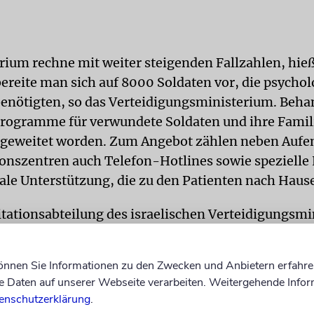
rium rechne mit weiter steigenden Fallzahlen, hieß
ereite man sich auf 8000 Soldaten vor, die psycho
enötigten, so das Verteidigungsministerium. Beh
ogramme für verwundete Soldaten und ihre Famil
sgeweitet worden. Zum Angebot zählen neben Aufen
ionszentren auch Telefon-Hotlines sowie spezielle
ale Unterstützung, die zu den Patienten nach Hau
itationsabteilung des israelischen Verteidigungsm
dass seit Beginn des Krieges gegen den Gazastreifen
209 verwundete Soldaten aufgenommen wurden und
können Sie Informationen zu den Zwecken und Anbietern erfahre
 ihnen infolge des Krieges psychische Probleme en
Daten auf unserer Webseite verarbeiten. Weitergehende Infor
ja
enschutzerklärung
.