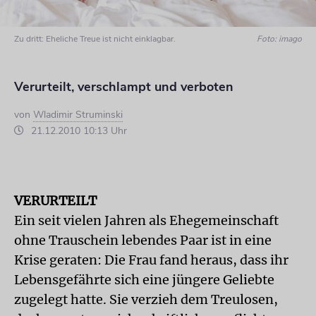
Zu dritt: Eheliche Treue ist nicht einklagbar.
Foto: imago
Verurteilt, verschlampt und verboten
von
Wladimir Struminski
21.12.2010 10:13 Uhr
VERURTEILT
Ein seit vielen Jahren als Ehegemeinschaft
ohne Trauschein lebendes Paar ist in eine
Krise geraten: Die Frau fand heraus, dass ihr
Lebensgefährte sich eine jüngere Geliebte
zugelegt hatte. Sie verzieh dem Treulosen,