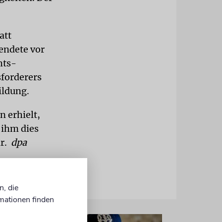
att
endete vor
hts-
sforderers
ildung.
 erhielt,
 ihm dies
ar.
dpa
n, die
mationen finden