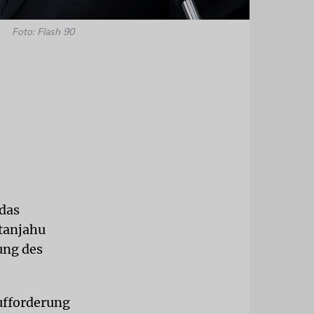
Foto: Flash 90
 das
tanjahu
ung des
ufforderung