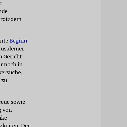
u
nde
 trotzdem
ante
Beginn
rusalemer
n Gericht
r noch in
 versuche,
 zu
reue sowie
g von
nke
gkeiten. Der