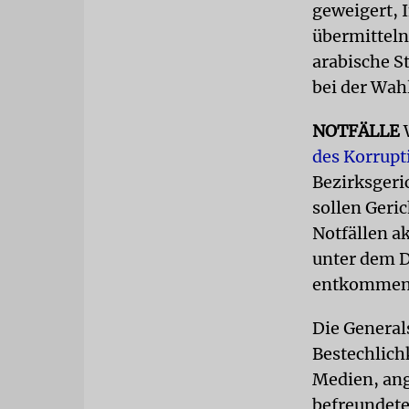
geweigert, 
übermitteln
arabische S
bei der Wah
NOTFÄLLE
W
des Korrupt
Bezirksgeri
sollen Geri
Notfällen ak
unter dem D
entkommen 
Die General
Bestechlich
Medien, an
befreundete