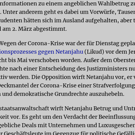
Informationen zu einem angeblichen Wahlbetrug z
. Unter anderem geht es dabei um Vorwürfe, Tause
tudenten hätten sich im Ausland aufgehalten, aber
l am 2. März abgestimmt.
egen der Corona-Krise war der für Dienstag gepl
ionsprozesses gegen Netanjahu
(Likud) vor dem Je
cht bis Mai verschoben worden. Außer dem Oberste
chte nach einer Entscheidung des Justizministers nu
tiv werden. Die Opposition wirft Netanjahu vor, er
eckmantel der Corona-Krise einer Strafverfolgung
und demokratische Grundrechte auszuhebeln.
staatsanwaltschaft wirft Netanjahu Betrug und Unt
keit vor. Es geht um den Verdacht der Beeinflussun
gebliche Deals mit Unternehmen und Luxusgesche
r Geschäftsleute im Gegenzug für politische Gefälli