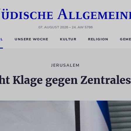
07. AUGUST 2026
– 24. AW 5786
EL
UNSERE WOCHE
KULTUR
RELIGION
GEME
JERUSALEM
cht Klage gegen Zentrale