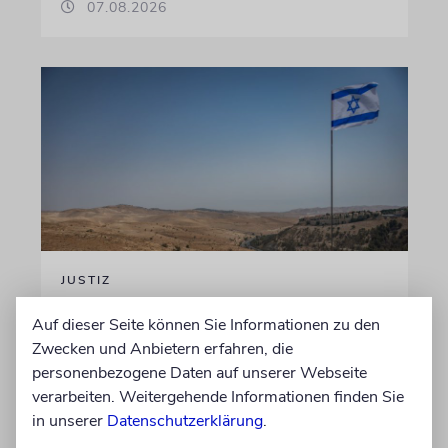
07.08.2026
JUSTIZ
Israelischer Siedler wegen
Auf dieser Seite können Sie Informationen zu den
Tötung eines Palästinensers
Zwecken und Anbietern erfahren, die
angeklagt
personenbezogene Daten auf unserer Webseite
verarbeiten. Weitergehende Informationen finden Sie
Der getötete Aktivist setzte sich gegen
in unserer
Datenschutzerklärung
.
Siedlergewalt ein und war an dem Oscar-