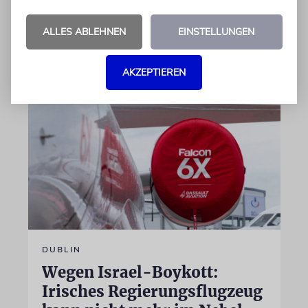
prämierten Film »No Other Land« beteiligt.
Jetzt steht der mutmaßliche Täter vor Gericht
ALLES ABLEHNEN
EINSTELLUNGEN
07.08.2026
AKZEPTIEREN
DUBLIN
Wegen Israel-Boykott:
Irisches Regierungsflugzeug