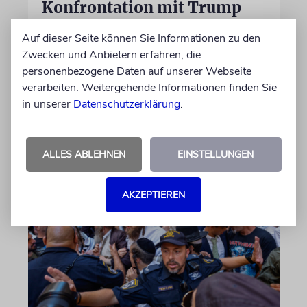
Konfrontation mit Trump
Premier Benjamin Netanjahu hat sich im
Auf dieser Seite können Sie Informationen zu den
Zusammenhang mit dem Friedensplan für
Zwecken und Anbietern erfahren, die
Gaza offen gegen US-Präsident Trump und
personenbezogene Daten auf unserer Webseite
dessen »Board of Peace« gestellt. Das könnte
verarbeiten. Weitergehende Informationen finden Sie
auch am Wahlkampf liegen
in unserer
Datenschutzerklärung
.
09.08.2026
ALLES ABLEHNEN
EINSTELLUNGEN
AKZEPTIEREN