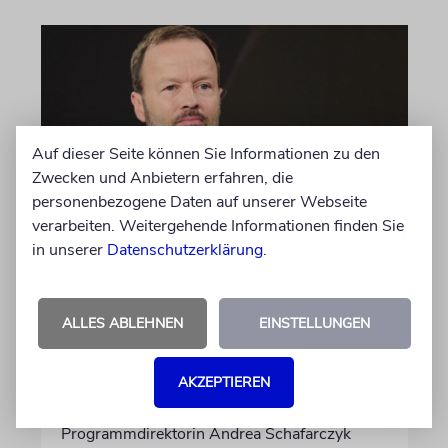
Auf dieser Seite können Sie Informationen zu den
Zwecken und Anbietern erfahren, die
personenbezogene Daten auf unserer Webseite
verarbeiten. Weitergehende Informationen finden Sie
MEINUNG
in unserer
Datenschutzerklärung
.
Wie Georg Restle die
Glaubwürdigkeit des ÖRR
untergräbt
ALLES ABLEHNEN
EINSTELLUNGEN
Nach dem X-Post des Journalisten hat sich
AKZEPTIEREN
Felix Schotland, Vorstand der Synagogen-
Gemeinde Köln, an WDR-
Programmdirektorin Andrea Schafarczyk