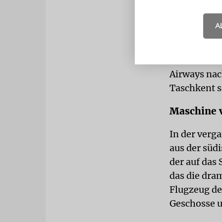
gestrichen,
Tokio.
A
Zu den weni
Israel anbi
Airways nac
Taschkent s
Maschine v
In der verg
aus der süd
der auf das
das die dram
Flugzeug d
Geschosse 