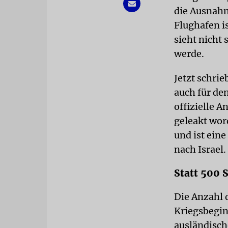
die Ausnahm
Flughafen i
sieht nicht
werde.
Jetzt schri
auch für den
offizielle 
geleakt wor
und ist eine
nach Israel
Statt 500 
Die Anzahl 
Kriegsbegin
ausländisch