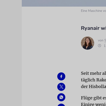
Eine Maschine vo
Ryanair wi
von
S
12
Seit mehr a
täglich Rak
der Hisboll
Flüge gibt e
Einige wenig