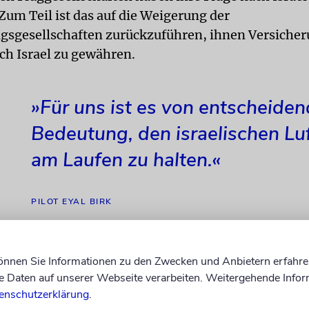
Zum Teil ist das auf die Weigerung der
gsgesellschaften zurückzuführen, ihnen Versiche
ach Israel zu gewähren.
»Für uns ist es von entscheiden
Bedeutung, den israelischen Lu
am Laufen zu halten.«
PILOT EYAL BIRK
können Sie Informationen zu den Zwecken und Anbietern erfahre
chen Versicherungsgarantien setzen die drei israeli
Daten auf unserer Webseite verarbeiten. Weitergehende Infor
en El Al, Arkia und Israir ihren Flugverkehr fort. Al
enschutzerklärung
.
ren Flugpläne eingeschränkt. El Al hat Flüge zu ei