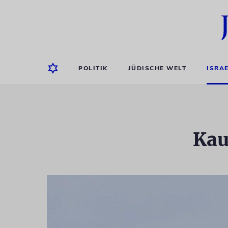
POLITIK
JÜDISCHE WELT
ISRA
Kau