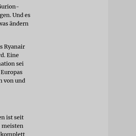
Gurion-
gen. Und es
twas ändern
ss Ryanair
rd. Eine
ation sei
e Europas
en von und
 ist seit
e meisten
l komplett