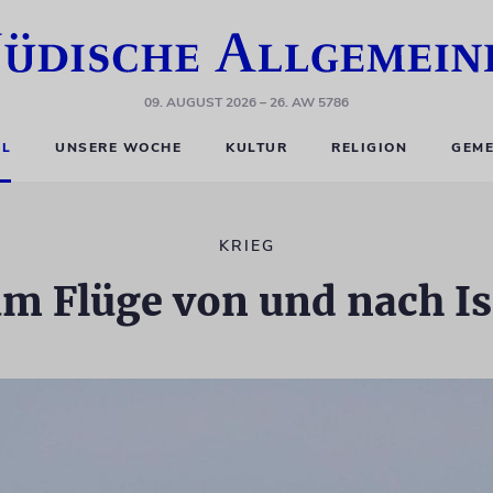
09. AUGUST 2026
– 26. AW 5786
EL
UNSERE WOCHE
KULTUR
RELIGION
GEME
KRIEG
m Flüge von und nach Is