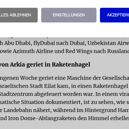
 darunter Sharm el-Sheikh, Istanbul, Dublin, Marse
LLES ABLEHNEN
EINSTELLUNGEN
AKZEPTIER
gen ausländischen Fluggesellschaften, die Flüge v
eten, gehören Ethiopian Airlines nach Addis Abeba, 
h Abu Dhabi, flyDubai nach Dubai, Uzbekistan Air
owie Azimuth Airline und Red Wings nach Russlan
on Arkia geriet in Raketenhagel
angenen Woche geriet eine Maschine der Gesellschaf
israelischen Stadt Eilat kam, in einen Raketenhagel
 Stadtzentrum abgefeuert worden war. In einem vira
atische Situation dokumentiert, ist zu sehen, wie s
er Landebahn nähert, während im Hintergrund Ha
und Iron Dome-Abfangraketen den Himmel erhelle