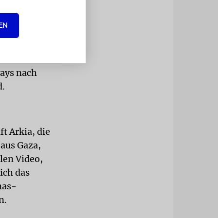
ille und
EN
on und nach
Etihad
ways nach
d.
t Arkia, die
 aus Gaza,
len Video,
ich das
mas-
n.