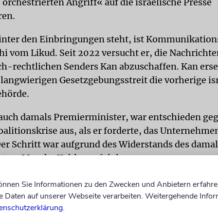
orchestrierten Angriff« auf die israelische Presse
ren.
hinter den Einbringungen steht, ist Kommunikation
i vom Likud. Seit 2022 versucht er, die Nachricht
ich-rechtlichen Senders Kan abzuschaffen. Kan erse
langwierigen Gesetzgebungsstreit die vorherige is
hörde.
auch damals Premierminister, war entschieden ge
oalitionskrise aus, als er forderte, das Unternehme
Der Schritt war aufgrund des Widerstands des dama
ters Mosche Kahlon erfolglos.
zung wies Karhi Vorwürfe zurück, die Regierung arbe
können Sie Informationen zu den Zwecken und Anbietern erfahre
einzuschränken. Er sprach davon, dass die Gesetze t
Daten auf unserer Webseite verarbeiten. Weitergehende Infor
enschutzerklärung
.
sfreiheit erhöhen werden und argumentierte, die 