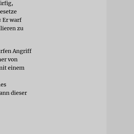
rfig,
Gesetze
 Er warf
lieren zu
rfen Angriff
her von
 mit einem
nes
ann dieser