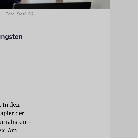
Foto: Flash 90
jüngsten
. In den
apier der
urnalisten –
ke«. Am