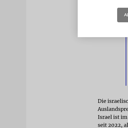
Regierung 
Abschaffung
A
machte zudem
Medien«.
Die israeli
Auslandspre
Israel ist 
seit 2022, 