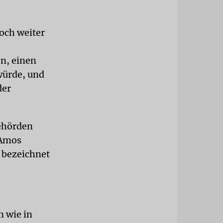
noch weiter
n, einen
 würde, und
der
Behörden
 Amos
 bezeichnet
n wie in