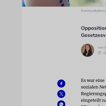
Kommunikationsm
Opposition
Gesetzesvo
von
S
04
Es war eine 
sozialen Ne
Regierungsp
eingeteilt 