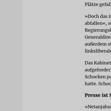
Plätze gefal
»Doch das is
abfallen«, 
Regierungsk
Generaldirek
außerdem st
linkslibera
Das Kabinet
aufgeforder
Schocken pa
hatte. Scho
Presse ist
»Netanjahus