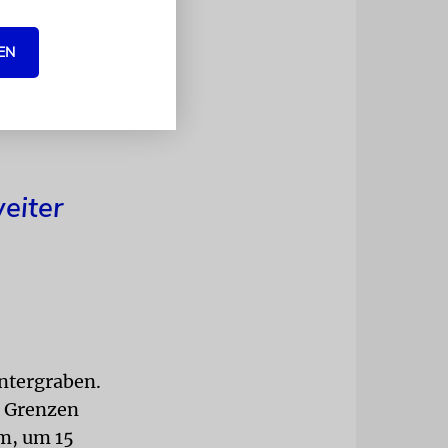
ie
ffnen. Er
EN
 für die
weiter
ntergraben.
e Grenzen
hm, um 15