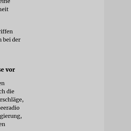
eine
heit
iffen
 bei der
se vor
en
ch die
rschläge,
meeradio
egierung,
en