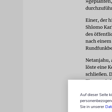
»geplanten, 
durchzufüh
Einer, der 
Shlomo Karh
des öffentl
nach einem 
Rundfunkbe
Netanjahu, 
löste eine K
schließen. 
Finanzminis
Bei der Sit
Auf dieser Seite 
die Presse 
personenbezogene 
Sie in unserer
Dat
die Meinung