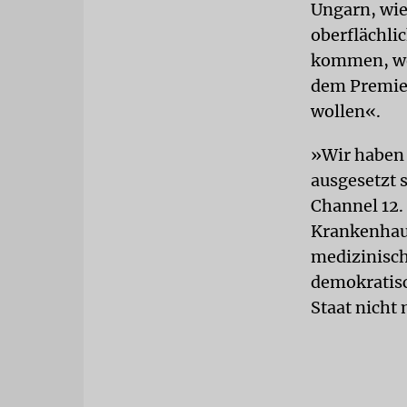
Ungarn, wie
oberflächli
kommen, wen
dem Premier
wollen«.
»Wir haben 
ausgesetzt 
Channel 12. 
Krankenhaus
medizinisch
demokratisc
Staat nicht