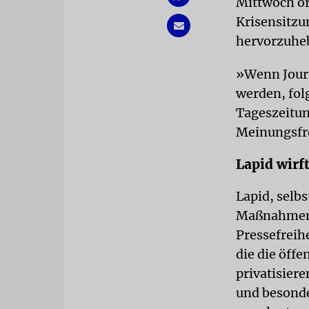
Mittwoch or
Krisensitzu
hervorzuhe
»Wenn Journ
werden, fol
Tageszeitun
Meinungsfre
Lapid wirf
Lapid, selbs
Maßnahmen d
Pressefreih
die die öff
privatisiere
und besonde