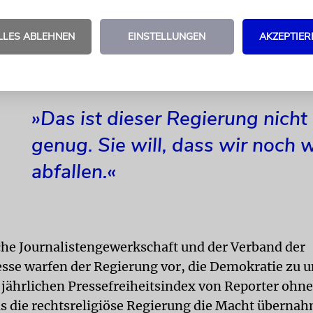
geförderten Maßnahmen würden den Markt durch d
 regionaler Beschränkungen für den Wettbewerb ö
LLES ABLEHNEN
EINSTELLUNGEN
AKZEPTIER
 klar: »Ich arbeite für die Öffentlichkeit und nicht
»Das ist dieser Regierung nicht
genug. Sie will, dass wir noch 
abfallen.«
sche Journalistengewerkschaft und der Verband der
sse warfen der Regierung vor, die Demokratie zu u
im jährlichen Pressefreiheitsindex von Reporter ohn
als die rechtsreligiöse Regierung die Macht überna