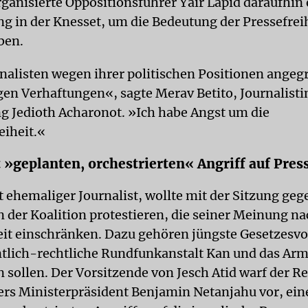
ganisierte Oppositionsführer Yair Lapid daraufhin 
ng in der Knesset, um die Bedeutung der Pressefrei
ben.
alisten wegen ihrer politischen Positionen angegr
gen Verhaftungen«, sagte Merav Betito, Journalistin
g Jedioth Acharonot. »Ich habe Angst um die
iheit.«
t »geplanten, orchestrierten« Angriff auf Pres
t ehemaliger Journalist, wollte mit der Sitzung geg
er Koalition protestieren, die seiner Meinung na
eit einschränken. Dazu gehören jüngste Gesetzesvo
entlich-rechtliche Rundfunkanstalt Kan und das Ar
n sollen. Der Vorsitzende von Jesch Atid warf der R
rs Ministerpräsident Benjamin Netanjahu vor, ein