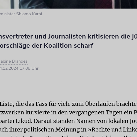
inister Shlomo Karhi
svertreter und Journalisten kritisieren die 
rschläge der Koalition scharf
abine Brandes
.12.2024 17:08 Uhr
Liste, die das Fass für viele zum Überlaufen brachte
tzwerken kursierte in den vergangenen Tagen ein P
artei Likud. Darauf standen Namen von lokalen Jo
nach ihrer politischen Meinung in »Rechte und Lin