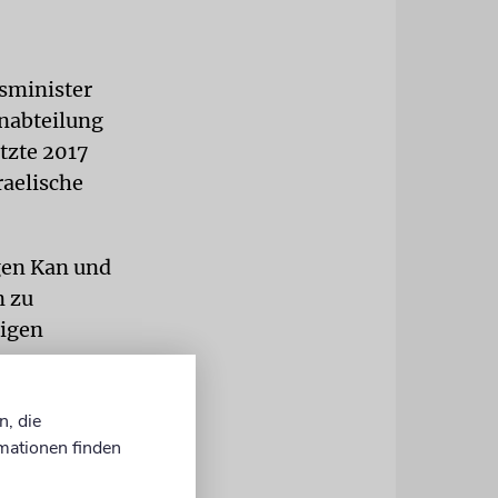
sminister
enabteilung
tzte 2017
raelische
gen Kan und
n zu
ligen
ite daran,
n, die
atsächlich
mationen finden
von der