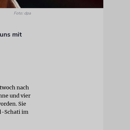
Foto: dpa
 uns mit
ittwoch nach
hne und vier
orden. Sie
l-Schati im