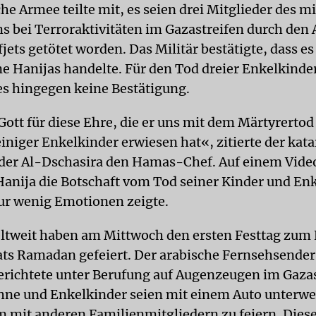
che Armee teilte mit, es seien drei Mitglieder des m
bei Terroraktivitäten im Gazastreifen durch den 
ets getötet worden. Das Militär bestätigte, dass es
e Hanijas handelte. Für den Tod dreier Enkelkinde
 es hingegen keine Bestätigung.
Gott für diese Ehre, die er uns mit dem Märtyrertod
iniger Enkelkinder erwiesen hat«, zitierte der kata
er Al-Dschasira den Hamas-Chef. Auf einem Vide
Hanija die Botschaft vom Tod seiner Kinder und Enk
ur wenig Emotionen zeigte.
tweit haben am Mittwoch den ersten Festtag zum 
s Ramadan gefeiert. Der arabische Fernsehsender
erichtete unter Berufung auf Augenzeugen im Gazas
ne und Enkelkinder seien mit einem Auto unterw
 mit anderen Familienmitgliedern zu feiern. Dies