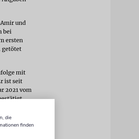
, Amir und
 bei
am ersten
 getötet
ufolge mit
 ist seit
war 2021 vom
estätigt
n, die
-Sinwar Chef
mationen finden
Schati