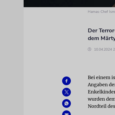
Hamas-Chef Isma
Der Terror
dem Märty
10.04.2024 2
Bei einem i
Angaben der
Enkelkinder
wurden demn
Nordteil de