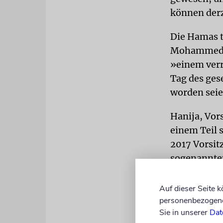
können derz
Die Hamas t
Mohammed s
»einem verr
Tag des gese
worden seie
Hanija, Vor
einem Teil s
2017 Vorsit
sogenannten
worden.
Auf dieser Seite 
Er gilt als
personenbezogene 
im Gazastre
Sie in unserer
Dat