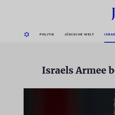
POLITIK
JÜDISCHE WELT
ISRA
Israels Armee b