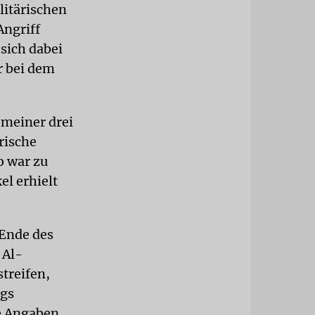
ilitärischen
Angriff
 sich dabei
r bei dem
 meiner drei
rische
o war zu
el erhielt
Ende des
 Al-
treifen,
egs
e Angaben