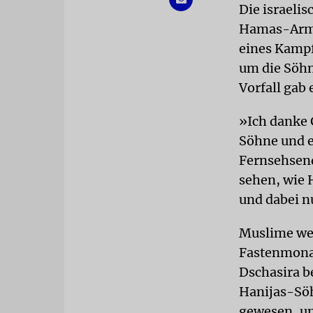
Die israelis
Hamas-Arms 
eines Kampfj
um die Söhn
Vorfall gab
»Ich danke 
Söhne und e
Fernsehsend
sehen, wie 
und dabei n
Muslime wel
Fastenmonat
Dschasira b
Hanijas-Söh
gewesen, um