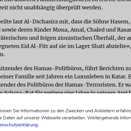
eit nicht unabhängig überprüft werden.
eilte laut Al-Dschasira mit, dass die Söhne Hasem
owie deren Kinder Mona, Amal, Chaled und Rasan
äterischen und feigen zionistischen Überfall, der 
gneten Eid Al-Fitr auf sie im Lager Shati abzielte«,
n.
sitzender des Hamas-Politbüros, führt Berichten z
einer Familie seit Jahren ein Luxusleben in Katar. Er
zender des Politbüros der Hamas-Terroristen. Er 
 Schura-Rat für weitere vier Jahre in seinem Amt b
können Sie Informationen zu den Zwecken und Anbietern erfahre
 »übergreifender« Chef der Hamas, während Jihia al
Daten auf unserer Webseite verarbeiten. Weitergehende Infor
ifen ist. Hanija wurde 1963 im Flüchtlingslager Al-
enschutzerklärung
.