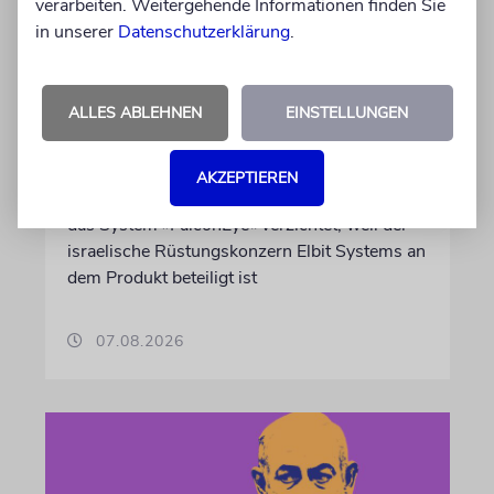
verarbeiten. Weitergehende Informationen finden Sie
in unserer
Datenschutzerklärung
.
DUBLIN
Wegen Israel-Boykott:
Irisches Regierungsflugzeug
ALLES ABLEHNEN
EINSTELLUNGEN
kann nicht mehr im Nebel
landen
AKZEPTIEREN
Beim Kauf der Maschine wurde bewusst auf
das System »FalconEye« verzichtet, weil der
israelische Rüstungskonzern Elbit Systems an
dem Produkt beteiligt ist
07.08.2026