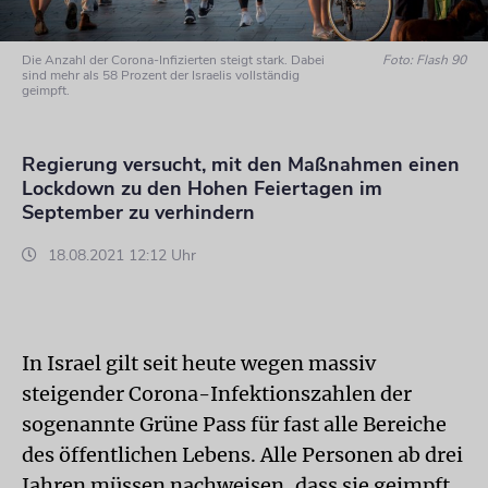
Die Anzahl der Corona-Infizierten steigt stark. Dabei
Foto: Flash 90
sind mehr als 58 Prozent der Israelis vollständig
geimpft.
Regierung versucht, mit den Maßnahmen einen
Lockdown zu den Hohen Feiertagen im
September zu verhindern
18.08.2021 12:12 Uhr
In Israel gilt seit heute wegen massiv
steigender Corona-Infektionszahlen der
sogenannte Grüne Pass für fast alle Bereiche
des öffentlichen Lebens. Alle Personen ab drei
Jahren müssen nachweisen, dass sie geimpft,