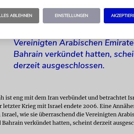
LLES ABLEHNEN
EINSTELLUNGEN
AKZEPTIER
Eine Annäherung des Libanons
Israel, wie sie überraschend die
Vereinigten Arabischen Emirat
Bahrain verkündet hatten, schei
derzeit ausgeschlossen.
h ist eng mit dem Iran verbündet und betrachtet Isr
r letzter Krieg mit Israel endete 2006. Eine Annäh
 Israel, wie sie überraschend die Vereinigten Arab
 Bahrain verkündet hatten, scheint derzeit ausges