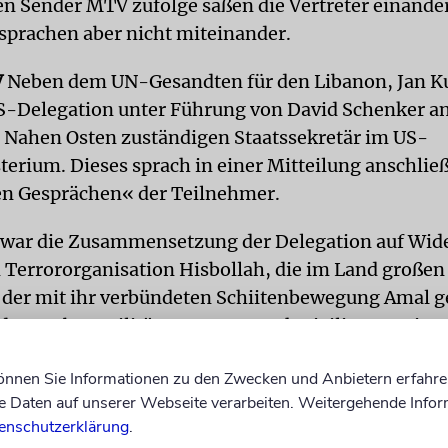
en Sender MTV zufolge saßen die Vertreter einande
sprachen aber nicht miteinander.
V
Neben dem UN-Gesandten für den Libanon, Jan Ku
S-Delegation unter Führung von David Schenker a
 Nahen Osten zuständigen Staatssekretär im US-
erium. Dieses sprach in einer Mitteilung anschlie
en Gesprächen« der Teilnehmer.
war die Zusammensetzung der Delegation auf Wide
n Terrororganisation Hisbollah, die im Land großen
d der mit ihr verbündeten Schiitenbewegung Amal g
dass neben Militärvertretern auch Zivilisten - ein
tglied der Ölbehörde und ein Experte für Seeange
können Sie Informationen zu den Zwecken und Anbietern erfahre
ibanon an den Gesprächen teilnehmen sollten. An de
Daten auf unserer Webseite verarbeiten. Weitergehende Infor
 Delegation stand Uri Adiri, der Leiter des
enschutzerklärung
.
isteriums.