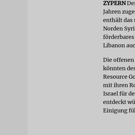
ZYPERN
Der
Jahren zuge
enthält das
Norden Syrie
förderbares
Libanon auc
Die offene
könnten des
Resource Go
mit ihren R
Israel für d
entdeckt wü
Einigung fü