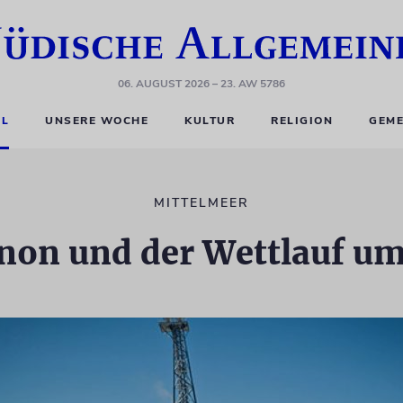
06. AUGUST 2026
– 23. AW 5786
EL
UNSERE WOCHE
KULTUR
RELIGION
GEME
MITTELMEER
anon und der Wettlauf u