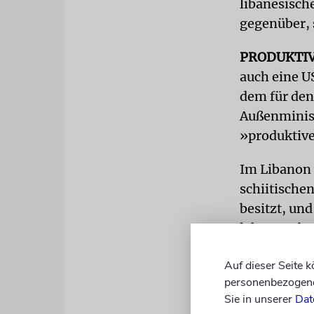
libanesisch
gegenüber, 
PRODUKTI
auch eine U
dem für den
Außenminist
»produktiv
Im Libanon 
schiitische
besitzt, un
lehnten ab, 
Vorstandsmi
Auf dieser Seite 
- für den L
personenbezogene 
israelischen
Sie in unserer
Dat
Energiemin