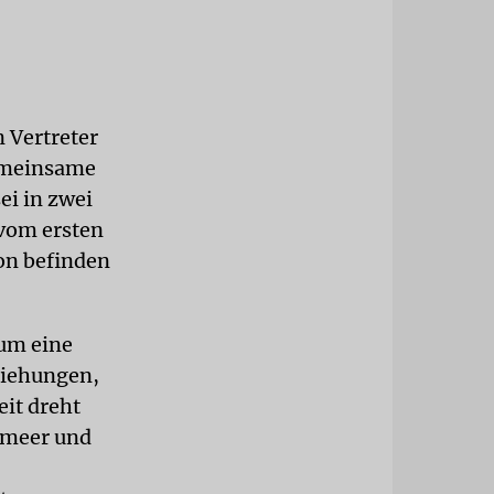
 Vertreter
gemeinsame
ei in zwei
 vom ersten
non befinden
 um eine
ziehungen,
it dreht
lmeer und