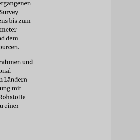
vergangenen
 Survey
ens bis zum
ikmeter
und dem
ourcen.
trahmen und
onal
on Ländern
gung mit
 Rohstoffe
u einer