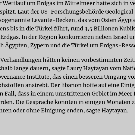
 Wettlauf um Erdgas im Mittelmeer hatte sich in 
spitzt. Laut der US-Forschungsbehörde Geological
 sogenannte Levante-Becken, das vom Osten Ägypt
ns bis in die Türkei führt, rund 3,5 Billionen Kub
 Erdgas. In der Region konkurrieren neben Israel 
h Ägypten, Zypern und die Türkei um Erdgas-Ress
n Verhandlungen hätten keinen vorbestimmten Zei
halb lange dauern, sagte Laury Haytayan vom Nati
vernance Institute, das einen besseren Umgang v
ohstoffen anstrebt. Der libanon hoffe auf eine Eini
en Fall, dass in einem umstrittenen Gebiet im Meer
rden. Die Gespräche könnten in einigen Monaten z
hren oder ohne Einigung enden, sagte Haytayan.