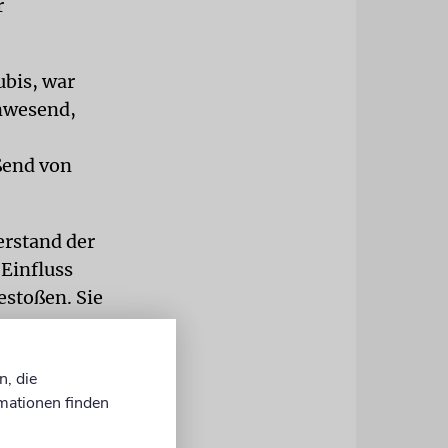
r
bis, war
nwesend,
ßend von
rstand der
 Einfluss
estoßen. Sie
legenheiten
n, die
r Spitze der
mationen finden