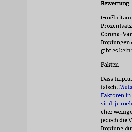
Bewertung
Großbritann
Prozentsatz
Corona-Varia
Impfungen d
gibt es kein
Fakten
Dass Impfun
falsch.
Muta
Faktoren in
sind, je me
eher wenige
jedoch die 
Impfung dur