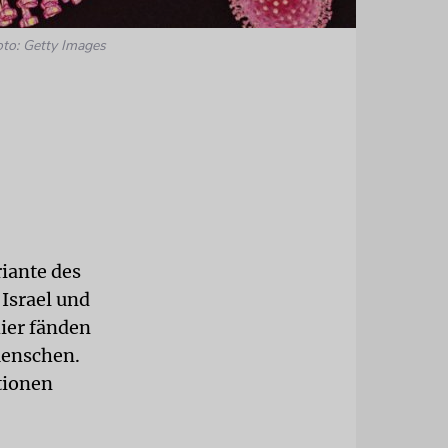
oto: Getty Images
iante des
 Israel und
ier fänden
Menschen.
tionen