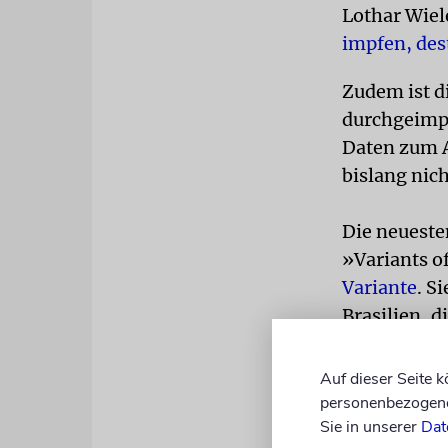
Lothar Wiele
impfen, des
Zudem ist d
durchgeimpf
Daten zum A
bislang nich
Die neueste
»Variants o
Variante
. S
Brasilien, d
weltweiten 
Auf dieser Seite 
Ob eine Cor
personenbezogene 
wurde, läss
Sie in unserer
Dat
Vorgang das