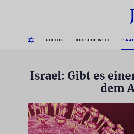
POLITIK
JÜDISCHE WELT
ISRA
Israel: Gibt es e
dem A