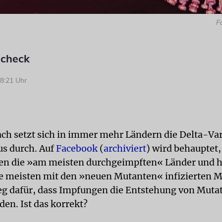
F
ncheck
8:21 Uhr
ch setzt sich in immer mehr Ländern die Delta-Var
s durch. Auf
Facebook
(
archiviert
) wird behauptet,
en die »am meisten durchgeimpften« Länder und h
ie meisten mit den »neuen Mutanten« infizierten 
leg dafür, dass Impfungen die Entstehung von Muta
den. Ist das korrekt?