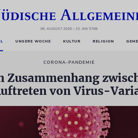
06. AUGUST 2026
– 23. AW 5786
EL
UNSERE WOCHE
KULTUR
RELIGION
GEME
CORONA-PANDEMIE
inen Zusammenhang zwis
uftreten von Virus-Vari