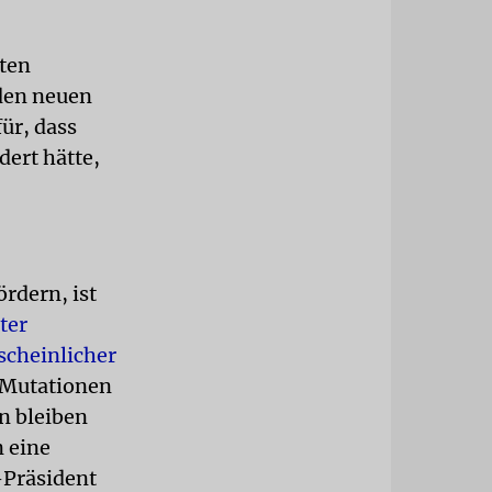
sten
 den neuen
ür, dass
ert hätte,
rdern, ist
ter
scheinlicher
 Mutationen
n bleiben
n eine
-Präsident