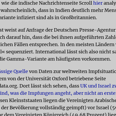
 wie die indische Nachrichtenseite Scroll
hier
analys
 wahrscheinlich, dass in Indien deutlich mehr Men
riante infiziert sind als in Großbritannien.
st weist auf Anfrage der Deutschen Presse-Agentur
ch darauf hin, dass die bei ihnen aufgeführten Zahl
lichen Fällen entsprechen. In den meisten Ländern
l« sequenziert. International lässt sich also nicht 
 die Gamma-Variante am häufigsten vorkommen.
ässige Quelle
von Daten zur weltweiten Impfsituatio
em von der Universität Oxford betriebene Seite
ata.org. Dort lässt sich sehen, dass
UK und Israel z
ind, was die Impfungen angeht, aber nicht an erster
sen Kleinststaaten liegen die Vereinigten Arabisc
 der Bevölkerung vollständig geimpft) vor Israel (
or dem Vereinigten Königreich (49,68 Prozent) lie