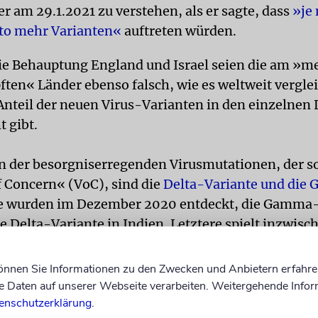
r am 29.1.2021 zu verstehen, als er sagte, dass
»je
to mehr Varianten«
auftreten würden.
ie Behauptung England und Israel seien die am »m
ten« Länder ebenso falsch, wie es weltweit vergle
nteil der neuen Virus-Varianten in den einzelnen
t gibt.
n der besorgniserregenden Virusmutationen, der 
f Concern« (VoC), sind die
Delta-Variante und die
ie wurden im Dezember 2020 entdeckt, die Gamma-
ie Delta-Variante in Indien. Letztere spielt inzwisc
Infektionsgeschehen eine deutlich größere Rolle.
können Sie Informationen zu den Zwecken und Anbietern erfahre
ona-Infektion von einem dieser mutierten Erreger 
Daten auf unserer Webseite verarbeiten. Weitergehende Infor
t sich nur sagen, wenn in einem Sequenzierung ge
enschutzerklärung
.
 Erbgut des Virus nach einem positiven Test analysi