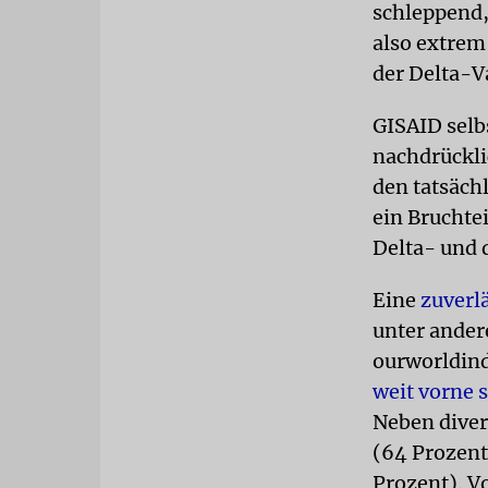
schleppend,
also extrem
der Delta-Va
GISAID selb
nachdrückli
den tatsäch
ein Bruchtei
Delta- und
Eine
zuverl
unter ander
ourworldind
weit vorne s
Neben diver
(64 Prozent
Prozent). V