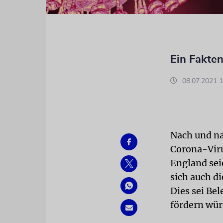
Ein Fakte
08.07.2021 1
Nach und na
Corona-Viru
England sei
sich auch d
Dies sei Be
fördern wür