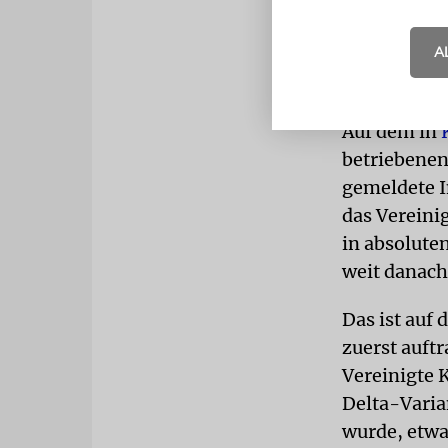
Das aber ge
A
Auswirkunge
und Indien 
Auf dem in
betriebenen
gemeldete I
das Vereini
in absoluten
weit danach
Das ist auf 
zuerst auft
Vereinigte 
Delta-Varia
wurde, etw