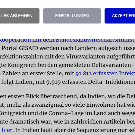
schieht weltweit in extrem unterschiedlichem Aus
LLES ABLEHNEN
EINSTELLUNGEN
AKZEPTIER
n das hat, lässt sich an einem Vergleich von Groß
sehen.
Kooperation mit dem Bundeslandwirtschaftsminis
 Portal GISAID werden nach Ländern aufgeschlüsse
nfektionszahlen mit den Virusvarianten aufgeführt.
gte Königreich bei den gemeldeten Deltavarianten
 Zahlen an erster Stelle, mit
91.812 erfassten Infek
 folgt Indien, mit 9.919 erfassten Delta-Infektione
den ersten Blick überraschend, da Indien, wo die De
rat, mehr als zwanzigmal so viele Einwohner hat wi
Königreich und die Corona-Lage im Land auch weg
nte dramatisch war, wie in zahlreichen Artikeln ber
a
hier
. In Indien läuft aber die Sequenzierung nur se