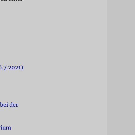
6.7.2021)
bei der
rium