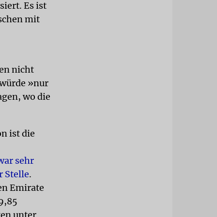
iert. Es ist
schen mit
en nicht
 würde »nur
sagen, wo die
n ist die
war sehr
 Stelle
.
hen Emirate
59,85
gen unter