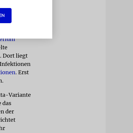
maß.
Welche
EN
britannien
terium
lte
 Dort liegt
-Infektionen
tionen
. Erst
n.
lta-Variante
e das
en der
ichtet
hr