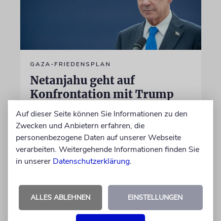
GAZA-FRIEDENSPLAN
Netanjahu geht auf
Konfrontation mit Trump
Premier Benjamin Netanjahu hat sich im
Auf dieser Seite können Sie Informationen zu den
Zusammenhang mit dem Friedensplan für
Zwecken und Anbietern erfahren, die
Gaza offen gegen US-Präsident Trump und
personenbezogene Daten auf unserer Webseite
dessen »Board of Peace« gestellt. Das könnte
verarbeiten. Weitergehende Informationen finden Sie
auch am Wahlkampf liegen
in unserer
Datenschutzerklärung
.
09.08.2026
ALLES ABLEHNEN
EINSTELLUNGEN